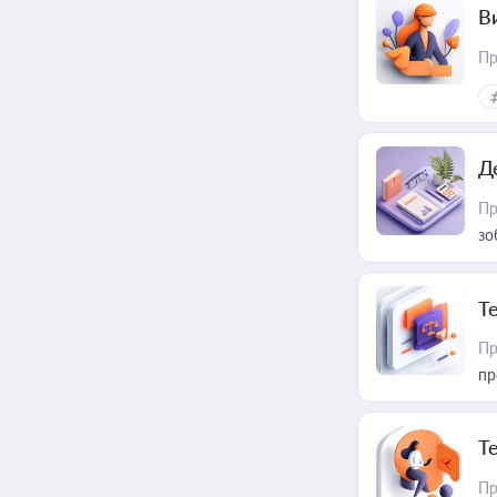
В
Пр
Д
Пр
зо
T
Пр
пр
T
Пр