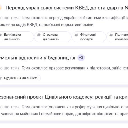
Перехід української системи КВЕД до стандартів 
о що тема:
Тема охоплює перехід української системи класифікації в
овлення кодів КВЕД та пов'язані нормативні зміни
Банківська
Страхова
Фінансові
Паливн
діяльність
діяльність
послуги
компле
емельні відносини у будівництві
+3
о що тема:
Тема охоплює правове регулювання підготовки, здійсненн
Будівельна діяльність
езонансний проєкт Цивільного кодексу: реакції та кр
о що тема:
Тема охоплює оновлення та реформування цивільного за
гулювання майнових і немайнових прав, договірних відносин та прав