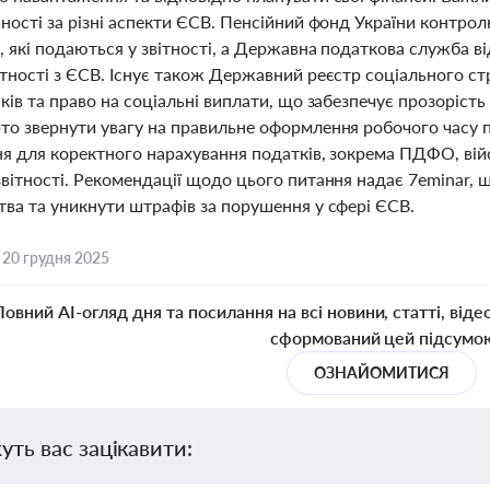
ності за різні аспекти ЄСВ. Пенсійний фонд України контро
, які подаються у звітності, а Державна податкова служба ві
ітності з ЄСВ. Існує також Державний реєстр соціального с
ків та право на соціальні виплати, що забезпечує прозорість
то звернути увагу на правильне оформлення робочого часу пі
ня для коректного нарахування податків, зокрема ПДФО, вій
звітності. Рекомендації щодо цього питання надає 7eminar
тва та уникнути штрафів за порушення у сфері ЄСВ.
,
20 грудня 2025
Повний AI-огляд дня та посилання на всі новини, статті, віде
сформований цей підсумо
ОЗНАЙОМИТИСЯ
уть вас зацікавити: