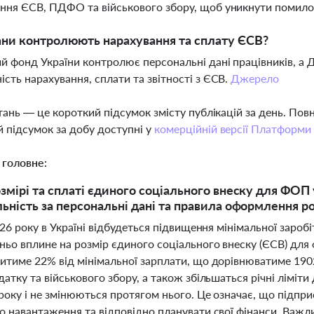
ння ЄСВ, ПДФО та військового збору, щоб уникнути помилок у
ани контролюють нарахування та сплату ЄСВ?
й фонд України контролює персональні дані працівників, а 
ість нарахування, сплати та звітності з ЄСВ.
Джерело
тань — це короткий підсумок змісту публікацій за день. По
 підсумок за добу доступні у
комерційній версії Платформи
 головне:
змірі та сплаті єдиного соціального внеску для ФОП у
льність за персональні дані та правила оформлення ро
026 року в Україні відбудеться підвищення мінімальної зароб
ньо вплине на розмір єдиного соціального внеску (ЄСВ) для
тиме 22% від мінімальної зарплати, що дорівнюватиме 1902,
атку та військового збору, а також збільшаться річні лімі
року і не змінюються протягом нього. Це означає, що підпри
о навантаження та відповідно планувати свої фінанси. Ва