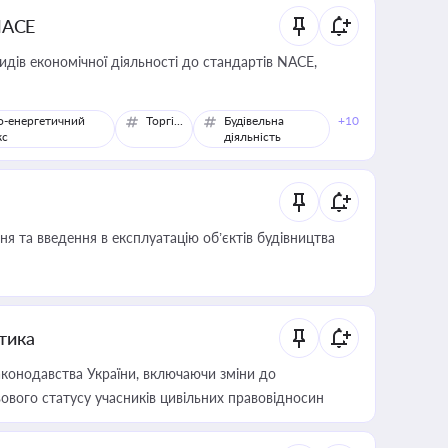
NACE
идів економічної діяльності до стандартів NACE,
о-енергетичний
Торгівля
Будівельна
+10
кс
діяльність
я та введення в експлуатацію об’єктів будівництва
итика
конодавства України, включаючи зміни до
ового статусу учасників цивільних правовідносин