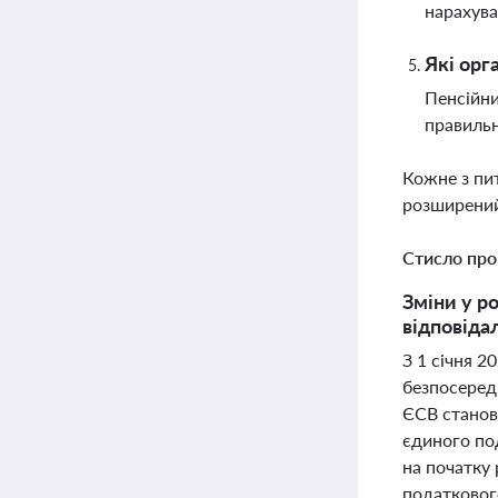
нарахува
Які орг
Пенсійни
правильн
Кожне з пи
розширений
Стисло про
Зміни у ро
відповіда
З 1 січня 2
безпосеред
ЄСВ станови
єдиного под
на початку 
податковог