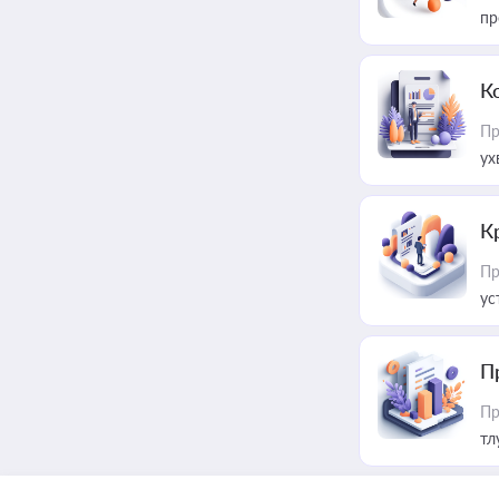
пр
К
Пр
ух
К
Пр
ус
П
Пр
тл