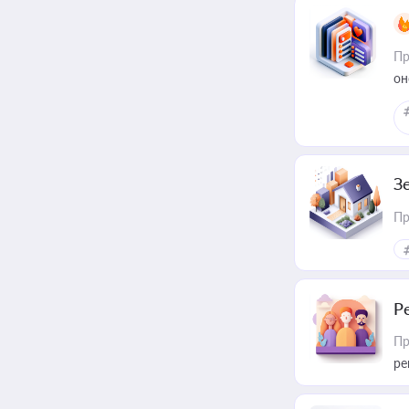
Пр
он
З
Пр
Р
Пр
ре