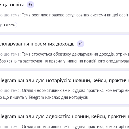
ища освіта
+9
о що тема:
Тема охоплює правове регулювання системи вищої освіти, о
Освіта
екларування іноземних доходів
+4
о що тема:
Тема стосується обов’язку декларування доходів, отрим
бов’язань та застосування правил уникнення подвійного оподаткува
elegram канали для нотаріусів: новини, кейси, практич
о що тема:
Огляди нормативних змін, судова практика, коментарі екс
о що пишуть у Telegram каналах для нотаріусів
elegram канали для адвокатів: новини, кейси, практич
о що тема:
Огляди нормативних змін, судова практика, коментарі екс