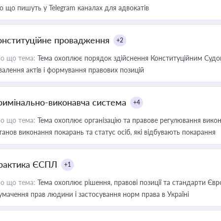
о що пишуть у Telegram каналах для адвокатів
онституційне провадження
+2
о що тема:
Тема охоплює порядок здійснення Конституційним Судом
валення актів і формування правових позицій
римінально-виконавча система
+4
о що тема:
Тема охоплює організацію та правове регулювання викона
танов виконання покарань та статус осіб, які відбувають покарання
рактика ЄСПЛ
+1
о що тема:
Тема охоплює рішення, правові позиції та стандарти Євр
умачення прав людини і застосування норм права в Україні