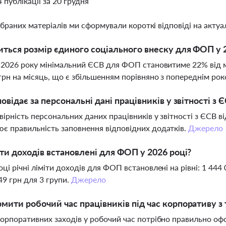
4 публікації за 20 грудня
ібраних матеріалів ми сформували короткі відповіді на актуал
иться розмір єдиного соціального внеску для ФОП у 
я 2026 року мінімальний ЄСВ для ФОП становитиме 22% від 
грн на місяць, що є збільшенням порівняно з попереднім ро
повідає за персональні дані працівників у звітності з 
вірність персональних даних працівників у звітності з ЄСВ в
є правильність заповнення відповідних додатків.
Джерело
іти доходів встановлені для ФОП у 2026 році?
оці річні ліміти доходів для ФОП встановлені на рівні: 1 444 
49 грн для 3 групи.
Джерело
мити робочий час працівників під час корпоративу з
корпоративних заходів у робочий час потрібно правильно оф