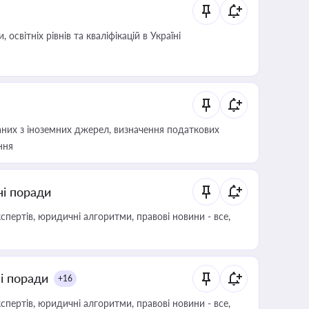
світніх рівнів та кваліфікацій в Україні
аних з іноземних джерел, визначення податкових
ння
ні поради
пертів, юридичні алгоритми, правові новини - все,
ні поради
+16
пертів, юридичні алгоритми, правові новини - все,