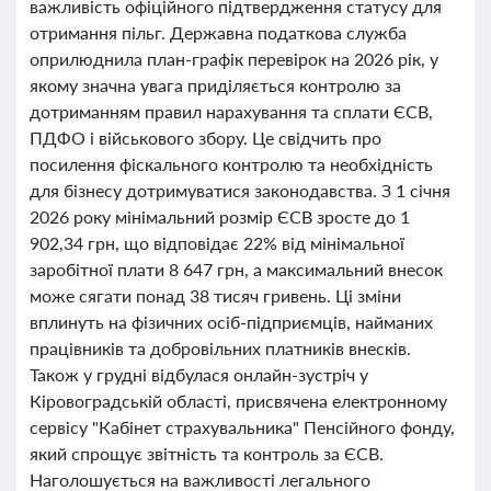
важливість офіційного підтвердження статусу для
отримання пільг. Державна податкова служба
оприлюднила план-графік перевірок на 2026 рік, у
якому значна увага приділяється контролю за
дотриманням правил нарахування та сплати ЄСВ,
ПДФО і військового збору. Це свідчить про
посилення фіскального контролю та необхідність
для бізнесу дотримуватися законодавства. З 1 січня
2026 року мінімальний розмір ЄСВ зросте до 1
902,34 грн, що відповідає 22% від мінімальної
заробітної плати 8 647 грн, а максимальний внесок
може сягати понад 38 тисяч гривень. Ці зміни
вплинуть на фізичних осіб-підприємців, найманих
працівників та добровільних платників внесків.
Також у грудні відбулася онлайн-зустріч у
Кіровоградській області, присвячена електронному
сервісу "Кабінет страхувальника" Пенсійного фонду,
який спрощує звітність та контроль за ЄСВ.
Наголошується на важливості легального