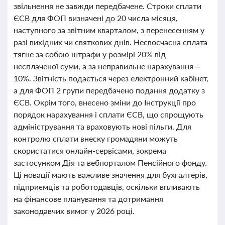
звільнення не завжди передбачене. Строки сплати
ЄСВ для ФОП визначені до 20 числа місяця,
наступного за звітним кварталом, з перенесенням у
разі вихідних чи святкових днів. Несвоєчасна сплата
тягне за собою штрафи у розмірі 20% від
несплаченої суми, а за неправильне нарахування –
10%. Звітність подається через електронний кабінет,
а для ФОП 2 групи передбачено подання додатку з
ЄСВ. Окрім того, внесено зміни до Інструкції про
порядок нарахування і сплати ЄСВ, що спрощують
адміністрування та враховують нові пільги. Для
контролю сплати внеску громадяни можуть
скористатися онлайн-сервісами, зокрема
застосунком Дія та вебпорталом Пенсійного фонду.
Ці новації мають важливе значення для бухгалтерів,
підприємців та роботодавців, оскільки впливають
на фінансове планування та дотримання
законодавчих вимог у 2026 році.