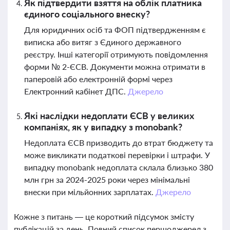
Як підтвердити взяття на облік платника
єдиного соціального внеску?
Для юридичних осіб та ФОП підтвердженням є
виписка або витяг з Єдиного державного
реєстру. Інші категорії отримують повідомлення
форми № 2-ЄСВ. Документи можна отримати в
паперовій або електронній формі через
Електронний кабінет ДПС.
Джерело
Які наслідки недоплати ЄСВ у великих
компаніях, як у випадку з monobank?
Недоплата ЄСВ призводить до втрат бюджету та
може викликати податкові перевірки і штрафи. У
випадку monobank недоплата склала близько 380
млн грн за 2024-2025 роки через мінімальні
внески при мільйонних зарплатах.
Джерело
Кожне з питань — це короткий підсумок змісту
публікацій за день. Повний список першоджерел з