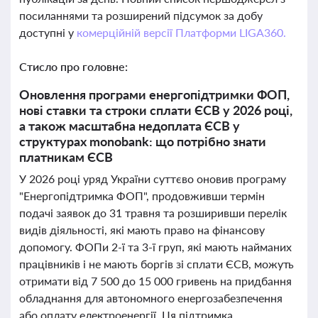
посиланнями та розширений підсумок за добу
доступні у
комерційній версії Платформи LIGA360.
Стисло про головне:
Оновлення програми енергопідтримки ФОП,
нові ставки та строки сплати ЄСВ у 2026 році,
а також масштабна недоплата ЄСВ у
структурах monobank: що потрібно знати
платникам ЄСВ
У 2026 році уряд України суттєво оновив програму
"Енергопідтримка ФОП", продовживши термін
подачі заявок до 31 травня та розширивши перелік
видів діяльності, які мають право на фінансову
допомогу. ФОПи 2-ї та 3-ї груп, які мають найманих
працівників і не мають боргів зі сплати ЄСВ, можуть
отримати від 7 500 до 15 000 гривень на придбання
обладнання для автономного енергозабезпечення
або оплату електроенергії. Ця підтримка