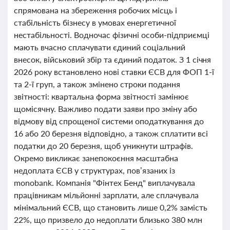
спрямована на збереження робочих місць і
стабільність бізнесу в умовах енергетичної
нестабільності. Водночас фізичні особи-підприємці
мають вчасно сплачувати єдиний соціальний
внесок, військовий збір та єдиний податок. З 1 січня
2026 року встановлено нові ставки ЄСВ для ФОП 1-ї
та 2-ї груп, а також змінено строки подання
звітності: квартальна форма звітності замінює
щомісячну. Важливо подати заяви про зміну або
відмову від спрощеної системи оподаткування до
16 або 20 березня відповідно, а також сплатити всі
податки до 20 березня, щоб уникнути штрафів.
Окремо викликає занепокоєння масштабна
недоплата ЄСВ у структурах, пов’язаних із
monobank. Компанія "Фінтех Бенд" виплачувала
працівникам мільйонні зарплати, але сплачувала
мінімальний ЄСВ, що становить лише 0,2% замість
22%, що призвело до недоплати близько 380 млн