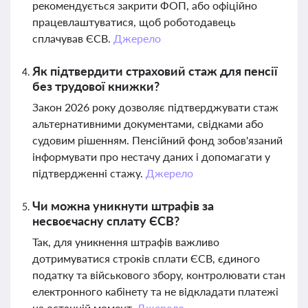
рекомендується закрити ФОП, або офіційно
працевлаштуватися, щоб роботодавець
сплачував ЄСВ.
Джерело
Як підтвердити страховий стаж для пенсії
без трудової книжки?
Закон 2026 року дозволяє підтверджувати стаж
альтернативними документами, свідками або
судовим рішенням. Пенсійний фонд зобов'язаний
інформувати про нестачу даних і допомагати у
підтвердженні стажу.
Джерело
Чи можна уникнути штрафів за
несвоєчасну сплату ЄСВ?
Так, для уникнення штрафів важливо
дотримуватися строків сплати ЄСВ, єдиного
податку та військового збору, контролювати стан
електронного кабінету та не відкладати платежі
на останній момент.
Джерело