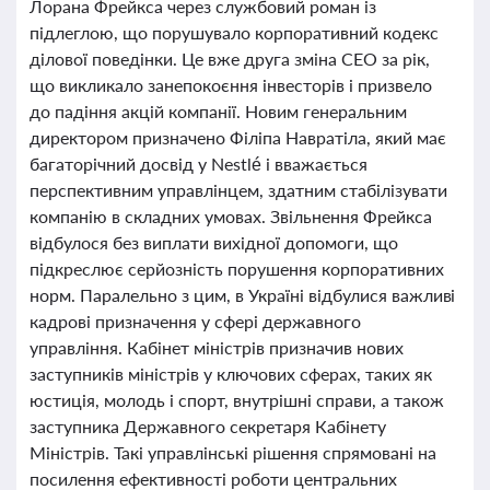
Лорана Фрейкса через службовий роман із
підлеглою, що порушувало корпоративний кодекс
ділової поведінки. Це вже друга зміна CEO за рік,
що викликало занепокоєння інвесторів і призвело
до падіння акцій компанії. Новим генеральним
директором призначено Філіпа Навратіла, який має
багаторічний досвід у Nestlé і вважається
перспективним управлінцем, здатним стабілізувати
компанію в складних умовах. Звільнення Фрейкса
відбулося без виплати вихідної допомоги, що
підкреслює серйозність порушення корпоративних
норм. Паралельно з цим, в Україні відбулися важливі
кадрові призначення у сфері державного
управління. Кабінет міністрів призначив нових
заступників міністрів у ключових сферах, таких як
юстиція, молодь і спорт, внутрішні справи, а також
заступника Державного секретаря Кабінету
Міністрів. Такі управлінські рішення спрямовані на
посилення ефективності роботи центральних