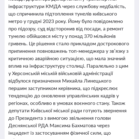
інфраструктури КМДА через службову недбалість,
що спричинила підтоплення тунелів київського
метро у грудні 2023 року. Йому було повідомлено
про підозру, суд відсторонив від посади, а ремонт
тунелю обійшовся місту у понад 370 мільйонів
гривень. Це рішення стало прикладом дострокового
припинення повноважень топ-менеджера у зв’язку з
критичною аварійною ситуацією, що мала значний
вплив на інфраструктуру столиці. Паралельно з цим
у Херсонській міській військовій адміністрації
відбулося призначення Михайла Линецького
першим заступником керівника, що підкреслює
тенденцію до оновлення управлінських кадрів у
регіонах, особливо в умовах воєнного стану. Також
депутати Київської міської ради готують звернення
до Президента з вимогою звільнення голови
Деснянської РДА Максима Бахматова через
інцидент із застосуванням фізичної сили, що