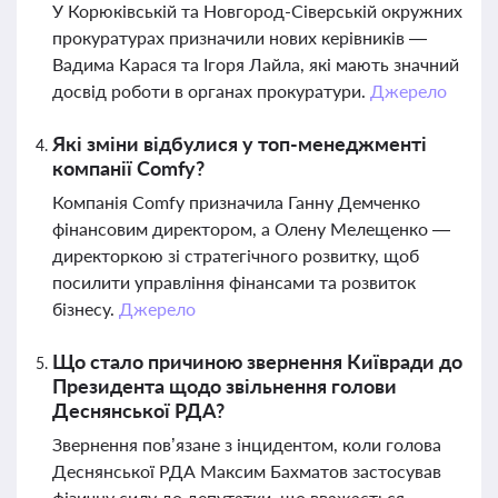
У Корюківській та Новгород-Сіверській окружних
прокуратурах призначили нових керівників —
Вадима Карася та Ігоря Лайла, які мають значний
досвід роботи в органах прокуратури.
Джерело
Які зміни відбулися у топ-менеджменті
компанії Comfy?
Компанія Comfy призначила Ганну Демченко
фінансовим директором, а Олену Мелещенко —
директоркою зі стратегічного розвитку, щоб
посилити управління фінансами та розвиток
бізнесу.
Джерело
Що стало причиною звернення Київради до
Президента щодо звільнення голови
Деснянської РДА?
Звернення пов’язане з інцидентом, коли голова
Деснянської РДА Максим Бахматов застосував
фізичну силу до депутатки, що вважається