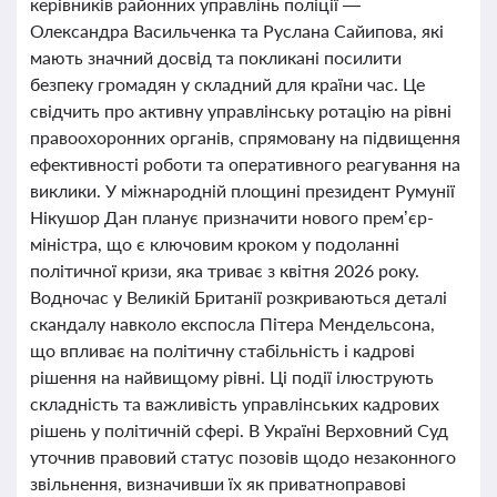
керівників районних управлінь поліції —
Олександра Васильченка та Руслана Сайипова, які
мають значний досвід та покликані посилити
безпеку громадян у складний для країни час. Це
свідчить про активну управлінську ротацію на рівні
правоохоронних органів, спрямовану на підвищення
ефективності роботи та оперативного реагування на
виклики. У міжнародній площині президент Румунії
Нікушор Дан планує призначити нового прем’єр-
міністра, що є ключовим кроком у подоланні
політичної кризи, яка триває з квітня 2026 року.
Водночас у Великій Британії розкриваються деталі
скандалу навколо експосла Пітера Мендельсона,
що впливає на політичну стабільність і кадрові
рішення на найвищому рівні. Ці події ілюструють
складність та важливість управлінських кадрових
рішень у політичній сфері. В Україні Верховний Суд
уточнив правовий статус позовів щодо незаконного
звільнення, визначивши їх як приватноправові