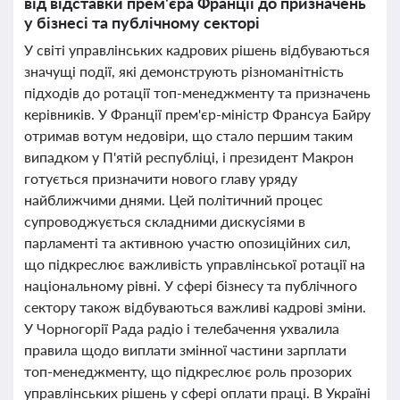
від відставки прем'єра Франції до призначень
у бізнесі та публічному секторі
У світі управлінських кадрових рішень відбуваються
значущі події, які демонструють різноманітність
підходів до ротації топ-менеджменту та призначень
керівників. У Франції прем'єр-міністр Франсуа Байру
отримав вотум недовіри, що стало першим таким
випадком у П'ятій республіці, і президент Макрон
готується призначити нового главу уряду
найближчими днями. Цей політичний процес
супроводжується складними дискусіями в
парламенті та активною участю опозиційних сил,
що підкреслює важливість управлінської ротації на
національному рівні. У сфері бізнесу та публічного
сектору також відбуваються важливі кадрові зміни.
У Чорногорії Рада радіо і телебачення ухвалила
правила щодо виплати змінної частини зарплати
топ-менеджменту, що підкреслює роль прозорих
управлінських рішень у сфері оплати праці. В Україні