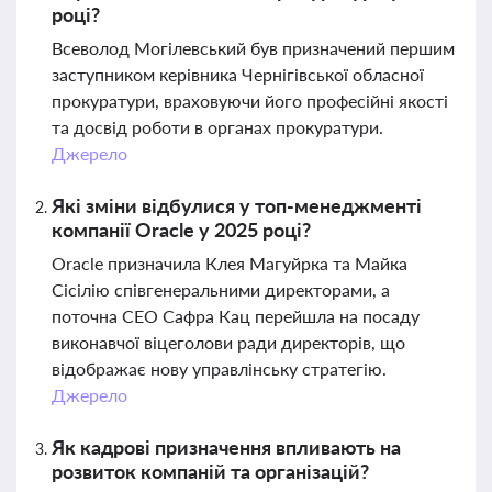
році?
Всеволод Могілевський був призначений першим
заступником керівника Чернігівської обласної
прокуратури, враховуючи його професійні якості
та досвід роботи в органах прокуратури.
Джерело
Які зміни відбулися у топ-менеджменті
компанії Oracle у 2025 році?
Oracle призначила Клея Магуйрка та Майка
Сісілію співгенеральними директорами, а
поточна CEO Сафра Кац перейшла на посаду
виконавчої віцеголови ради директорів, що
відображає нову управлінську стратегію.
Джерело
Як кадрові призначення впливають на
розвиток компаній та організацій?