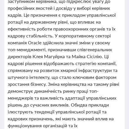
заступником керівника, що підкреслює увагу до
професійних якостей і досвіду у виборі керівних
кадрів. Це призначення є прикладом управлінської
ротації на державному рівні, що впливає на
ефективність роботи правоохоронних органів та їх
кадрову стабільність. У корпоративному секторі
компанія Oracle здійснила значні зміни у своєму
топ-менеджменті, призначивши співгенеральних
директорів Клея Магуйрка та Майка Сісілію. Ці
кадрові рішення відображають стратегію компанії,
спрямовану на розвиток хмарної інфраструктури та
штучного інтелекту, що стало ключовим фактором
зростання бізнесу. Зміна керівництва на такому рівні
демонструє динамічність ринку праці топ-
менеджерів та важливість адаптації управлінських
рішень до сучасних викликів. Обидва приклади
ілюструють тенденції управлінської ротації та
кадрових призначень, які мають значний вплив на
функціонування організацій та їх