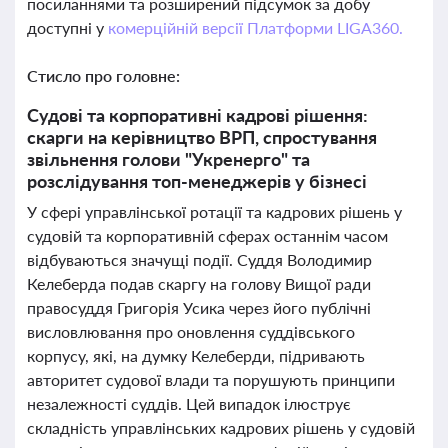
посиланнями та розширений підсумок за добу
доступні у
комерційній версії Платформи LIGA360.
Стисло про головне:
Судові та корпоративні кадрові рішення:
скарги на керівництво ВРП, спростування
звільнення голови "Укренерго" та
розслідування топ-менеджерів у бізнесі
У сфері управлінської ротації та кадрових рішень у
судовій та корпоративній сферах останнім часом
відбуваються значущі події. Суддя Володимир
Келеберда подав скаргу на голову Вищої ради
правосуддя Григорія Усика через його публічні
висловлювання про оновлення суддівського
корпусу, які, на думку Келеберди, підривають
авторитет судової влади та порушують принципи
незалежності суддів. Цей випадок ілюструє
складність управлінських кадрових рішень у судовій