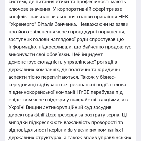
системі, де питання етики та професійності мають
ключове значення. У корпоративній сфері триває
конфлікт навколо звільнення голови правління НЕК
"Укренерго" Віталія Зайченка. Незважаючи на заяви
про його звільнення через процедурні порушення,
заступник голови наглядової ради спростував цю
інформацію, підкресливши, що Зайченко продовжує
виконувати свої обов’язки. Цей інцидент
демонструє складність управлінської ротації в
державних компаніях, де політичні та юридичні
аспекти тісно переплітаються. Також у бізнес-
середовищі відбуваються резонансні події: голова
південнокорейської компанії HYBE перебуває під
слідством через підозри у шахрайстві з акціями, а в
Україні Вищий антикорупційний суд засудив
директора філії Держрезерву за розтрату зерна. Ці
випадки підкреслюють важливість прозорості та
відповідальності керівників у великих компаніях і
державних структурах, а також вплив управлінських