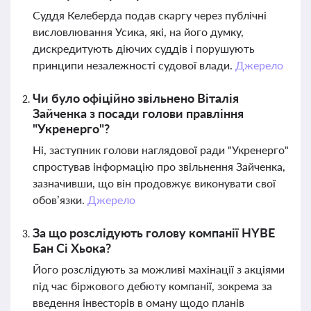
Суддя Келеберда подав скаргу через публічні
висловлювання Усика, які, на його думку,
дискредитують діючих суддів і порушують
принципи незалежності судової влади.
Джерело
Чи було офіційно звільнено Віталія
Зайченка з посади голови правління
"Укренерго"?
Ні, заступник голови наглядової ради "Укренерго"
спростував інформацію про звільнення Зайченка,
зазначивши, що він продовжує виконувати свої
обов’язки.
Джерело
За що розслідують голову компанії HYBE
Бан Сі Хьока?
Його розслідують за можливі махінації з акціями
під час біржового дебюту компанії, зокрема за
введення інвесторів в оману щодо планів