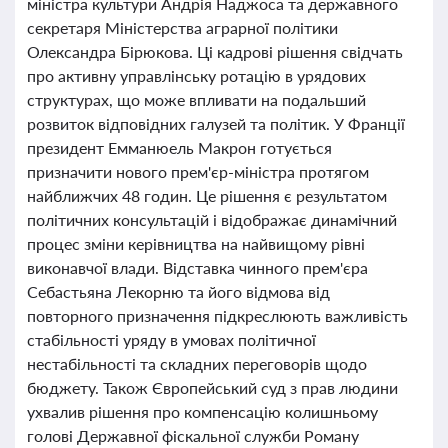
міністра культури Андрія Наджоса та державного
секретаря Міністерства аграрної політики
Олександра Бірюкова. Ці кадрові рішення свідчать
про активну управлінську ротацію в урядових
структурах, що може впливати на подальший
розвиток відповідних галузей та політик. У Франції
президент Емманюель Макрон готується
призначити нового прем'єр-міністра протягом
найближчих 48 годин. Це рішення є результатом
політичних консультацій і відображає динамічний
процес зміни керівництва на найвищому рівні
виконавчої влади. Відставка чинного прем'єра
Себастьяна Лекорню та його відмова від
повторного призначення підкреслюють важливість
стабільності уряду в умовах політичної
нестабільності та складних переговорів щодо
бюджету. Також Європейський суд з прав людини
ухвалив рішення про компенсацію колишньому
голові Державної фіскальної служби Роману