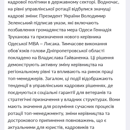
кадрової політики в державному секторі. Водночас,
на рівні управлінської ротації відбулися значущі
кадрові зміни: Президент України Володимир
Зеленський підписав укази, які включають
позбавлення громадянства мера Одеси Геннадія
Труханова та призначення нового керівника
Одеської МВА – Лисака. Тимчасове виконання
обов’язків голови Дніпропетровської області
покладено на Владислава Гайваненка. Ці рішення
демонструють активну зміну керівництва на
регіональному рівні та впливають на ринок праці
топ-менеджерів. Загалом, ці події відображають
тенденції в управлінських кадрових рішеннях, де
поєднуються соціальні гарантії для ветеранів та
стратегічні призначення у владних структурах. Вони
мають значення для розуміння сучасних процесів
ротації топ-менеджменту, зміни керівництва та
дострокового припинення повноважень, що є
актуальними для юристів, кадровиків та