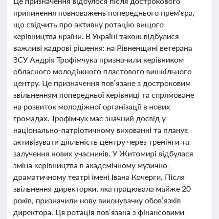
Це призначення відбулося після дострокового
припинення повноважень попереднього прем'єра,
що свідчить про активну ротацію вищого
керівництва країни. В Україні також відбулися
важливі кадрові рішення: на Рівненщині ветерана
ЗСУ Андрія Трофімчука призначили керівником
обласного молодіжного пластового вишкільного
центру. Це призначення пов’язане з достроковим
звільненням попередньої керівниці та спрямоване
на розвиток молодіжної організації в нових
громадах. Трофімчук має значний досвід у
національно-патріотичному вихованні та планує
активізувати діяльність центру через тренінги та
залучення нових учасників. У Житомирі відбулася
зміна керівництва в академічному музично-
драматичному театрі імені Івана Кочерги. Після
звільнення директорки, яка працювала майже 20
років, призначили нову виконувачку обов’язків
директора. Ця ротація пов’язана з фінансовими