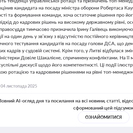
ть тенденції управлінської ротації та призначень топ-мене
оцінив кандидата на посаду міністра оборони Робертаса Кау
сті та формування команди, хоча остаточне рішення про йог
ідхід до кадрових рішень на високому державному рівні, осо
правосуддя тимчасово призначила Ірину Галівець виконуючо
ії на один день у зв’язку з відсутністю постійного керівниц
чного тестування кандидатів на посаду голови ДСА, що дем
их кадрів у судовій системі. Крім того, у Литві відбулася зм
іністерки Довіле Шакалієне, спричинену конфліктами. На її
успільні дискусії щодо його компетентності. Ці події ілюстр
кою ротацією та кадровими рішеннями на рівні топ-менеджм
,
04 листопада 2025
Повний AI-огляд дня та посилання на всі новини, статті, віде
сформований цей підсумо
ОЗНАЙОМИТИСЯ