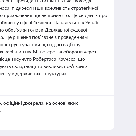
джерів. Президент Литви Гітанас Науседа
наса, підкресливши важливість стратегічної
о призначення ще не прийнято. Це свідчить про
бливо у сфері безпеки. Паралельно в Україні
ю обов’язки голови Державної судової
тва. Це рішення пов’язане з проведенням
онструє сучасний підхід до відбору
іна керівництва Міністерства оборони через
 місце висунуто Робертаса Каунаса, що
ують складнощі та виклики, пов’язані з
енту в державних структурах.
о, офіційні джерела, на основі яких
к