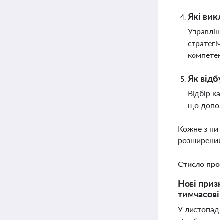
Які вик
Управлін
стратегі
компетен
Як відб
Відбір к
що допом
Кожне з пи
розширений
Стисло про
Нові приз
тимчасові
У листопаді