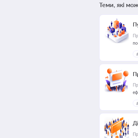
Теми, які мож
П
Пр
по
П
Пр
еф
Д
Пр