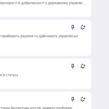
розорості й доброчесності у державному управлінні
кі приймають рішення та здійснюють управлінські
 їх статусу
истання бюджетних коштів, виявити проблеми