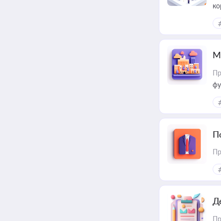
ко
та
М
Пр
фу
П
Пр
Д
Пр