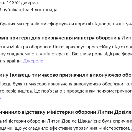
но:
14362 джерел
3 публікації за 4 листопада
ібраних матеріалів ми сформували короткі відповіді на актуал
овні критерії для призначення міністра оборони в Лит
ння міністра оборони в Литві враховує професійну підготов
чну спадкоємність у міністерстві. Важливу роль відіграє фо
та країни.
Джерело
ину Галівець тимчасово призначили виконуючою обо
лівець була тимчасово призначена виконуючою обов’язки гол
го керівництва. Це пов’язано з проведенням психометрично
о
чинило відставку міністерки оборони Литви Довіл
а міністерки оборони Литви Довіле Шакалієне була спричи
цями, що ускладнило ефективне управління міністерством.