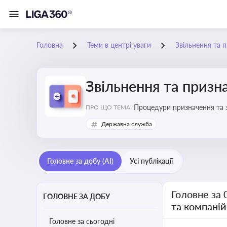
Головна
Теми в центрі уваги
Звільнення та 
Звільнення та призн
Процедури призначення та з
ПРО ЩО ТЕМА:
Державна служба
Головне за добу (AI)
Усі публікації
Головне за 
ГОЛОВНЕ ЗА ДОБУ
та компаній
Головне за сьогодні