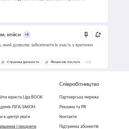
ни, кейси
+6
 який дозволяє забезпечити їх участь у критично
Страхова діяльність
Фінансові послуги
+11
Співробітництво
айти юриста Liga:BOOK
Партнерська мережа
адемія ЛІГА:ЗАКОН
Реклама та PR
и в центрі уваги
Контакти
 рішення і продукти
Підтримка абонентів