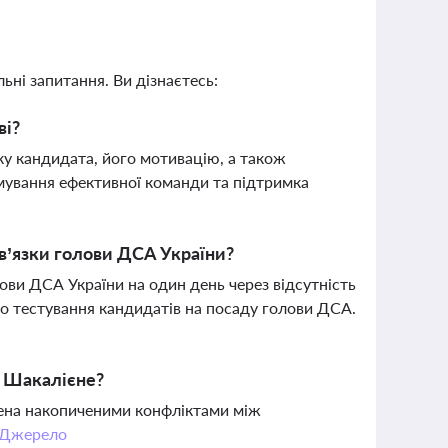
ьні запитання. Ви дізнаєтесь:
ві?
ку кандидата, його мотивацію, а також
рмування ефективної команди та підтримка
в’язки голови ДСА України?
ови ДСА України на один день через відсутність
го тестування кандидатів на посаду голови ДСА.
е Шакалієне?
нена накопиченими конфліктами між
Джерело