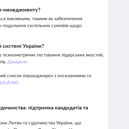
топ-менеджменту?
ься викликами, такими як забезпечення
ж подолання суспільних сумнівів щодо
й системі України?
ає психометричне тестування лідерських якостей,
тів.
Джерело
вний список першоджерел з посиланнями та
 LIGA360.
удочинства: підтримка кандидатів та
рони Литви та судочинства України, що