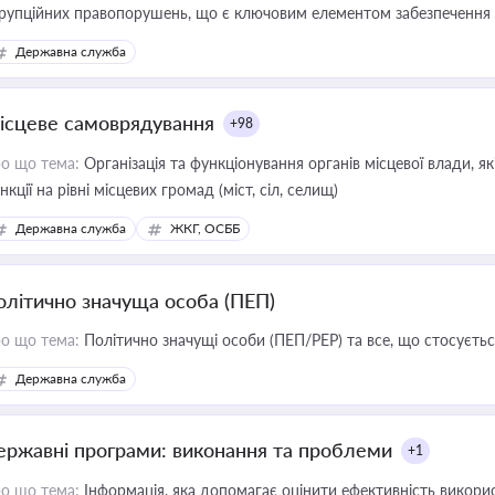
рупційних правопорушень, що є ключовим елементом забезпечення п
 бізнесі
Державна служба
ісцеве самоврядування
+98
о що тема:
Організація та функціонування органів місцевої влади, я
нкції на рівні місцевих громад (міст, сіл, селищ)
Державна служба
ЖКГ, ОСББ
олітично значуща особа (ПЕП)
о що тема:
Політично значущі особи (ПЕП/PEP) та все, що стосується
Державна служба
ержавні програми: виконання та проблеми
+1
о що тема:
Інформація, яка допомагає оцінити ефективність викор