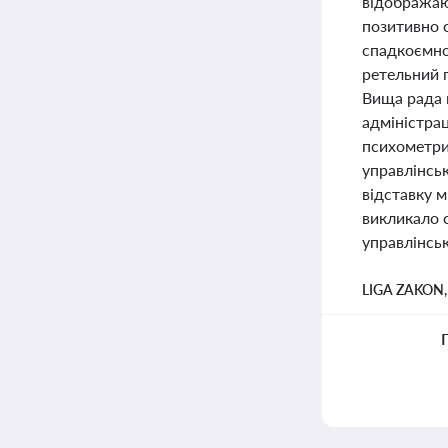
відображаю
позитивно 
спадкоємно
ретельний п
Вища рада 
адміністрац
психометри
управлінськ
відставку м
викликало с
управлінсь
LIGA ZAKON