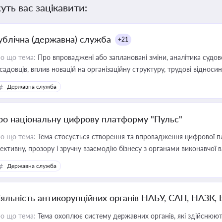
уть вас зацікавити:
ублічна (державна) служба
+21
о що тема:
Про впроваджені або заплановані зміни, аналітика судо
садовців, вплив новацій на організаційну структуру, трудові віднос
Державна служба
ро національну цифрову платформу "Пульс"
о що тема:
Тема стосується створення та впровадження цифрової пл
ективну, прозору і зручну взаємодію бізнесу з органами виконавчої 
Державна служба
іяльність антикорупційних органів НАБУ, САП, НАЗК,
о що тема:
Тема охоплює систему державних органів, які здійснюють