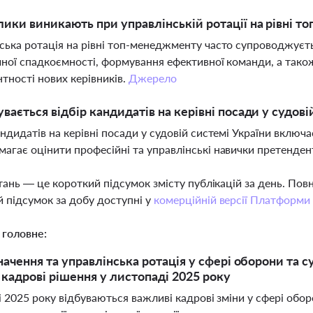
лики виникають при управлінській ротації на рівні 
ська ротація на рівні топ-менеджменту часто супроводжуєт
чної спадкоємності, формування ефективної команди, а тако
тності нових керівників.
Джерело
увається відбір кандидатів на керівні посади у судові
андидатів на керівні посади у судовій системі України включ
агає оцінити професійні та управлінські навички претенден
тань — це короткий підсумок змісту публікацій за день. По
 підсумок за добу доступні у
комерційній версії Платформи
 головне:
начення та управлінська ротація у сфері оборони та с
 кадрові рішення у листопаді 2025 року
 2025 року відбуваються важливі кадрові зміни у сфері обо