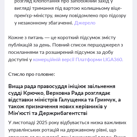
розгляд клопотання про запобіжний захід у
вигляді тримання під вартою колишньому віце-
прем'єр-міністру, якому повідомлено про підозру
у незаконному збагаченні.
Джерело
Кожне з питань — це короткий підсумок змісту
публікацій за день. Повний список першоджерел з
посиланнями та розширений підсумок за добу
доступні у
комерційній версії Платформи LIGA360.
Стисло про головне:
Вища рада правосуддя ініціює звільнення
судді Крючко, Верховна Рада розглядає
відставки міністрів Галущенка та Гринчук, а
також призначення нових керівників у
Мін'юсті та Держрибагентстві
У листопаді 2025 року відбувається низка важливих
управлінських ротацій на державному рівні, що
стосуються як судової, так і виконавчої влади. Вища