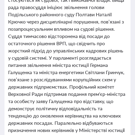
рада правосуддя ініціює звільнення голови
Подільського районного суду Полтави Наталії
Крючко через дисциплінарні порушення, пов’язані з
позапроцесуальним впливом на судові рішення.
Суддя тимчасово відсторонена від посади до
остаточного рішення ВРП, що свідчить про
жорсткий підхід до управлінських кадрових рішень
у судовій системі. У парламенті розглядається
питання звільнення міністра юстиції Германа
Галущенка та міністра енергетики Світлани Гринчук,
пов’язане з розслідуваннями корупційних схем у
державних підприємствах. Профільний комітет
Верховної Ради підтримав подання прем'єр-міністра
та особисту заяву Галущенка про відставку, що
демонструє політичну відповідальність та
тенденцію до оновлення керівництва на ключових
державних посадах. Паралельно відбуваються
призначення нових керівників у Міністерстві юстиції