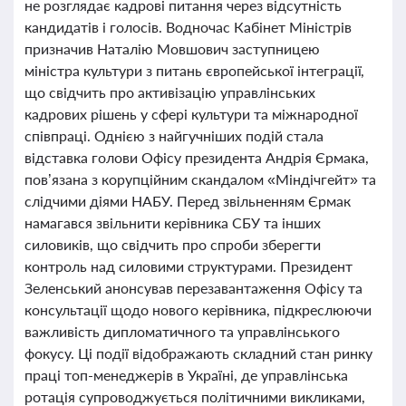
не розглядає кадрові питання через відсутність
кандидатів і голосів. Водночас Кабінет Міністрів
призначив Наталію Мовшович заступницею
міністра культури з питань європейської інтеграції,
що свідчить про активізацію управлінських
кадрових рішень у сфері культури та міжнародної
співпраці. Однією з найгучніших подій стала
відставка голови Офісу президента Андрія Єрмака,
пов’язана з корупційним скандалом «Міндічгейт» та
слідчими діями НАБУ. Перед звільненням Єрмак
намагався звільнити керівника СБУ та інших
силовиків, що свідчить про спроби зберегти
контроль над силовими структурами. Президент
Зеленський анонсував перезавантаження Офісу та
консультації щодо нового керівника, підкреслюючи
важливість дипломатичного та управлінського
фокусу. Ці події відображають складний стан ринку
праці топ-менеджерів в Україні, де управлінська
ротація супроводжується політичними викликами,