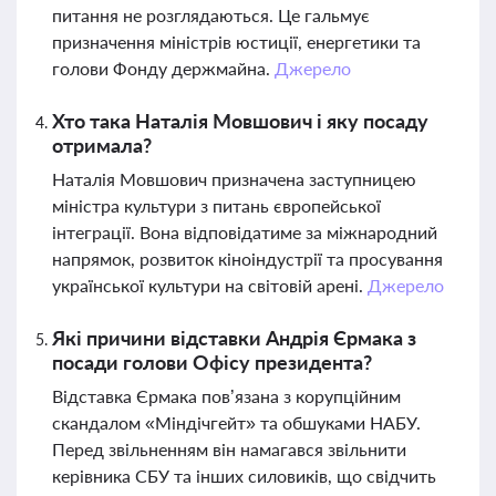
питання не розглядаються. Це гальмує
призначення міністрів юстиції, енергетики та
голови Фонду держмайна.
Джерело
Хто така Наталія Мовшович і яку посаду
отримала?
Наталія Мовшович призначена заступницею
міністра культури з питань європейської
інтеграції. Вона відповідатиме за міжнародний
напрямок, розвиток кіноіндустрії та просування
української культури на світовій арені.
Джерело
Які причини відставки Андрія Єрмака з
посади голови Офісу президента?
Відставка Єрмака пов’язана з корупційним
скандалом «Міндічгейт» та обшуками НАБУ.
Перед звільненням він намагався звільнити
керівника СБУ та інших силовиків, що свідчить