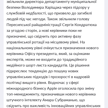
звільнили директора департаменту муніципальної
безпеки Володимира Харіщака через підозру у
службовій недбалості, що призвело до загибелі
людей під час негоди. Також звільнили голову
Пересипської райадміністрації Сергія Кондратюка
за угодою сторін, а нові керівники поки не
призначені, що свідчить про активну фазу
управлінської ротації на місцевому рівні. На
національному рівні очікується призначення нового
керівника Офісу президента, який, за оцінками
експертів, може не входити до традиційного
медійного шорт-листа кандидатів. Це рішення
підкреслює тенденцію до пошуку нових
управлінських підходів і прозорості в кадровій
політиці вищого рівня. Водночас у сфері
міжнародного бізнесу Apple оголосила про зміну
топ-менеджменту, призначивши нового керівника
штучного інтелекту Амара Субраманью, що
свідчить про важливість інноваційних управлінських