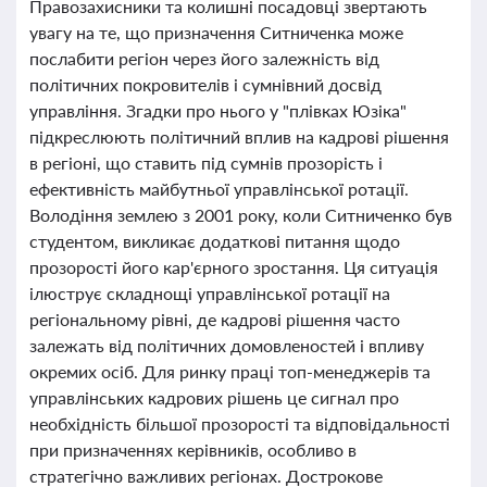
Правозахисники та колишні посадовці звертають
увагу на те, що призначення Ситниченка може
послабити регіон через його залежність від
політичних покровителів і сумнівний досвід
управління. Згадки про нього у "плівках Юзіка"
підкреслюють політичний вплив на кадрові рішення
в регіоні, що ставить під сумнів прозорість і
ефективність майбутньої управлінської ротації.
Володіння землею з 2001 року, коли Ситниченко був
студентом, викликає додаткові питання щодо
прозорості його кар'єрного зростання. Ця ситуація
ілюструє складнощі управлінської ротації на
регіональному рівні, де кадрові рішення часто
залежать від політичних домовленостей і впливу
окремих осіб. Для ринку праці топ-менеджерів та
управлінських кадрових рішень це сигнал про
необхідність більшої прозорості та відповідальності
при призначеннях керівників, особливо в
стратегічно важливих регіонах. Дострокове