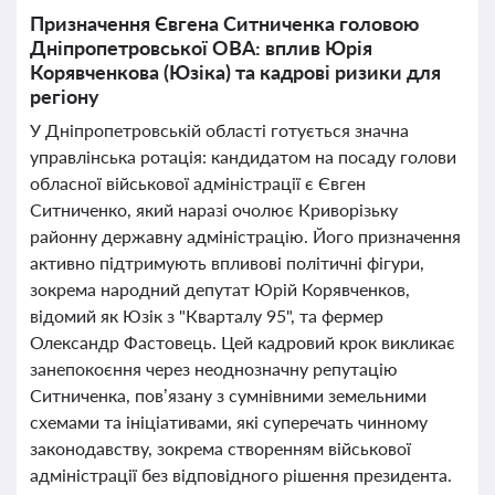
Призначення Євгена Ситниченка головою
Дніпропетровської ОВА: вплив Юрія
Корявченкова (Юзіка) та кадрові ризики для
регіону
У Дніпропетровській області готується значна
управлінська ротація: кандидатом на посаду голови
обласної військової адміністрації є Євген
Ситниченко, який наразі очолює Криворізьку
районну державну адміністрацію. Його призначення
активно підтримують впливові політичні фігури,
зокрема народний депутат Юрій Корявченков,
відомий як Юзік з "Кварталу 95", та фермер
Олександр Фастовець. Цей кадровий крок викликає
занепокоєння через неоднозначну репутацію
Ситниченка, пов’язану з сумнівними земельними
схемами та ініціативами, які суперечать чинному
законодавству, зокрема створенням військової
адміністрації без відповідного рішення президента.