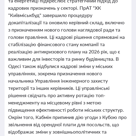
та енергетиці підкреслює стратегічний підхід до
кадрових призначень у секторі. ПрАТ "ХК
"Київміськбуд" завершило процедуру
докапіталізації та оновило керівний склад, включно
з призначенням нового голови наглядової ради та
голови правління. Ці кадрові рішення спрямовані на
стабілізацію фінансового стану компанії та
реалізацію антикризового плану на 2026 рік, що є
важливим для інвесторів та ринку будівництва. В
Одесі також відбулися кадрові зміни у міських
управліннях, зокрема призначення нового
начальника Управління інженерного захисту
території та інших керівників. Ці управлінські
рішення свідчать про активну ротацію топ-
менеджменту на місцевому рівні з метою
підвищення ефективності роботи міських структур.
Окрім того, Кабмін припинив дію угоди з Кубою про
звільнення від орендної плати для посольств, що
відображає зміни у зовнішньополітичних та