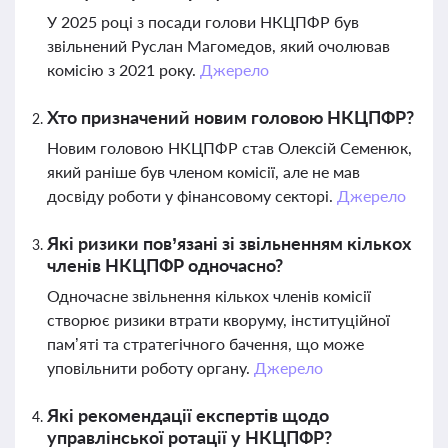
У 2025 році з посади голови НКЦПФР був
звільнений Руслан Магомедов, який очолював
комісію з 2021 року.
Джерело
Хто призначений новим головою НКЦПФР?
Новим головою НКЦПФР став Олексій Семенюк,
який раніше був членом комісії, але не мав
досвіду роботи у фінансовому секторі.
Джерело
Які ризики пов’язані зі звільненням кількох
членів НКЦПФР одночасно?
Одночасне звільнення кількох членів комісії
створює ризики втрати кворуму, інституційної
пам’яті та стратегічного бачення, що може
уповільнити роботу органу.
Джерело
Які рекомендації експертів щодо
управлінської ротації у НКЦПФР?