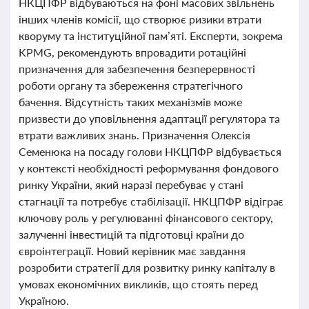
НКЦПФР відбуваються на фоні масових звільнень
інших членів комісії, що створює ризики втрати
кворуму та інституційної пам’яті. Експерти, зокрема
KPMG, рекомендують впровадити ротаційні
призначення для забезпечення безперервності
роботи органу та збереження стратегічного
бачення. Відсутність таких механізмів може
призвести до уповільнення адаптації регулятора та
втрати важливих знань. Призначення Олексія
Семенюка на посаду голови НКЦПФР відбувається
у контексті необхідності реформування фондового
ринку України, який наразі перебуває у стані
стагнації та потребує стабілізації. НКЦПФР відіграє
ключову роль у регулюванні фінансового сектору,
залученні інвестицій та підготовці країни до
євроінтеграції. Новий керівник має завдання
розробити стратегії для розвитку ринку капіталу в
умовах економічних викликів, що стоять перед
Україною.