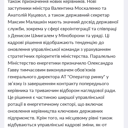
також призначення нових керівників. Нові
заступники міністра Валентина Москаленко та
Анатолій Куцевол, а також державний секретар
Максим Малашкін мають значний досвід державної
служби, зокрема у сфері євроінтеграції та співпраці
з Денисом Шмигалем у Міноборони та уряді. Ці
кадрові рішення відображають тенденцію до
оновлення управлінської команди з урахуванням
стратегічних пріоритетів міністерства. Паралельно
Міністерство енергетики призначило Олександра
Гавву тимчасовим виконувачем обов'язків
генерального директора АТ "Оператор ринку" у
зв’язку із завершенням контракту попереднього
керівника та триваючим відбором наглядової ради.
Це рішення є частиною ширшої управлінської
ротації в енергетичному секторі, що включає
оновлення керівництва ключових державних
підприємств. Крім того, на місцевому рівні також
відбуваються управлінські кадрові зміни, як-от