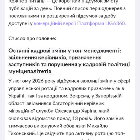
Кожне з питань — це короткий підсумок змісту
публікацій за день. Повний список першоджерел з
посиланнями та розширений підсумок за добу
доступні у
комерційній версії Платформи LIGA360.
Стисло про головне:
Останні кадрові зміни у топ-менеджменті:
звільнення керівників, призначення
заступників та порушення у кадровій політиці
муніципалітетів
У лютому 2026 року відбулися важливі зміни у сфері
управлінської ротації та кадрових призначень як в
Україні, так і за кордоном. Зокрема, у Запорізькій
області звільнився багаторічний керівник
міграційної служби Олександр Харіна, який
очолював відомство понад 13 років. Його замінив
тимчасово виконуючий обов’язки Михайло
Тихонський. Це свідчить про активну ротацію топ-