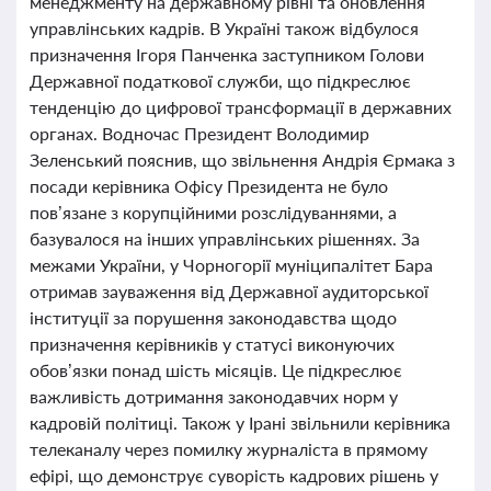
менеджменту на державному рівні та оновлення
управлінських кадрів. В Україні також відбулося
призначення Ігоря Панченка заступником Голови
Державної податкової служби, що підкреслює
тенденцію до цифрової трансформації в державних
органах. Водночас Президент Володимир
Зеленський пояснив, що звільнення Андрія Єрмака з
посади керівника Офісу Президента не було
пов’язане з корупційними розслідуваннями, а
базувалося на інших управлінських рішеннях. За
межами України, у Чорногорії муніципалітет Бара
отримав зауваження від Державної аудиторської
інституції за порушення законодавства щодо
призначення керівників у статусі виконуючих
обов’язки понад шість місяців. Це підкреслює
важливість дотримання законодавчих норм у
кадровій політиці. Також у Ірані звільнили керівника
телеканалу через помилку журналіста в прямому
ефірі, що демонструє суворість кадрових рішень у