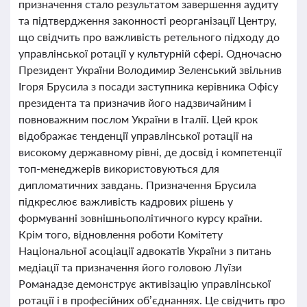
призначення стало результатом завершення аудиту
та підтвердження законності реорганізації Центру,
що свідчить про важливість ретельного підходу до
управлінської ротації у культурній сфері. Одночасно
Президент України Володимир Зеленський звільнив
Ігоря Брусила з посади заступника керівника Офісу
президента та призначив його надзвичайним і
повноважним послом України в Італії. Цей крок
відображає тенденції управлінської ротації на
високому державному рівні, де досвід і компетенції
топ-менеджерів використовуються для
дипломатичних завдань. Призначення Брусила
підкреслює важливість кадрових рішень у
формуванні зовнішньополітичного курсу країни.
Крім того, відновлення роботи Комітету
Національної асоціації адвокатів України з питань
медіації та призначення його головою Луїзи
Романадзе демонструє активізацію управлінської
ротації і в професійних об’єднаннях. Це свідчить про