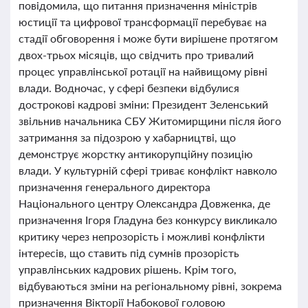
повідомила, що питання призначення міністрів
юстиції та цифрової трансформації перебуває на
стадії обговорення і може бути вирішене протягом
двох-трьох місяців, що свідчить про тривалий
процес управлінської ротації на найвищому рівні
влади. Водночас, у сфері безпеки відбулися
дострокові кадрові зміни: Президент Зеленський
звільнив начальника СБУ Житомирщини після його
затримання за підозрою у хабарництві, що
демонструє жорстку антикорупційну позицію
влади. У культурній сфері триває конфлікт навколо
призначення генерального директора
Національного центру Олександра Довженка, де
призначення Ігоря Гладуна без конкурсу викликало
критику через непрозорість і можливі конфлікти
інтересів, що ставить під сумнів прозорість
управлінських кадрових рішень. Крім того,
відбуваються зміни на регіональному рівні, зокрема
призначення Вікторії Набокової головою