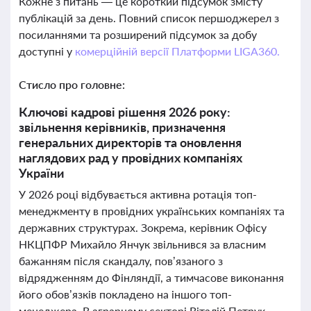
Кожне з питань — це короткий підсумок змісту
публікацій за день. Повний список першоджерел з
посиланнями та розширений підсумок за добу
доступні у
комерційній версії Платформи LIGA360.
Стисло про головне:
Ключові кадрові рішення 2026 року:
звільнення керівників, призначення
генеральних директорів та оновлення
наглядових рад у провідних компаніях
України
У 2026 році відбувається активна ротація топ-
менеджменту в провідних українських компаніях та
державних структурах. Зокрема, керівник Офісу
НКЦПФР Михайло Янчук звільнився за власним
бажанням після скандалу, пов’язаного з
відрядженням до Фінляндії, а тимчасове виконання
його обов’язків покладено на іншого топ-
менеджера. В аграрному секторі Віталій Петрук