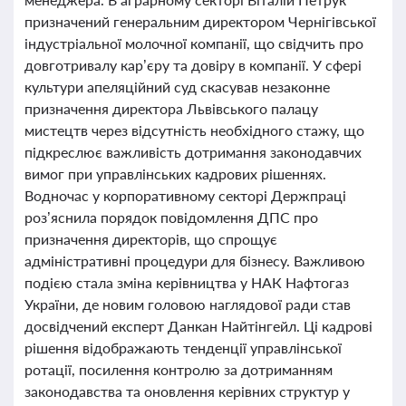
призначений генеральним директором Чернігівської
індустріальної молочної компанії, що свідчить про
довготривалу кар’єру та довіру в компанії. У сфері
культури апеляційний суд скасував незаконне
призначення директора Львівського палацу
мистецтв через відсутність необхідного стажу, що
підкреслює важливість дотримання законодавчих
вимог при управлінських кадрових рішеннях.
Водночас у корпоративному секторі Держпраці
роз’яснила порядок повідомлення ДПС про
призначення директорів, що спрощує
адміністративні процедури для бізнесу. Важливою
подією стала зміна керівництва у НАК Нафтогаз
України, де новим головою наглядової ради став
досвідчений експерт Данкан Найтінгейл. Ці кадрові
рішення відображають тенденції управлінської
ротації, посилення контролю за дотриманням
законодавства та оновлення керівних структур у