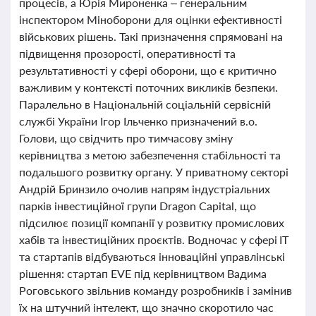
процесів, а Юрія Мироненка – генеральним
інспектором Міноборони для оцінки ефективності
військових рішень. Такі призначення спрямовані на
підвищення прозорості, оперативності та
результативності у сфері оборони, що є критично
важливим у контексті поточних викликів безпеки.
Паралельно в Національній соціальній сервісній
службі України Ігор Ільченко призначений в.о.
Голови, що свідчить про тимчасову зміну
керівництва з метою забезпечення стабільності та
подальшого розвитку органу. У приватному секторі
Андрій Бринзило очолив напрям індустріальних
парків інвестиційної групи Dragon Capital, що
підсилює позиції компанії у розвитку промислових
хабів та інвестиційних проєктів. Водночас у сфері ІТ
та стартапів відбуваються інноваційні управлінські
рішення: стартап EVE під керівництвом Вадима
Роговського звільнив команду розробників і замінив
їх на штучний інтелект, що значно скоротило час