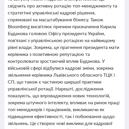
свідчить про активну ротацію топ-менеджменту та
стратегічні управлінські кадрові рішення,
спрямовані на масштабування бізнесу. Також
Bloomberg висвітлює причини призначення Кирила
Буданова головою Офісу президента України,
пов'язані з управлінською ротацією на найвищому
рівні влади. Зокрема, це прагнення президента мати
керівника з позитивною репутацією та
контролювати зростаючий вплив Буданова. У
військовій сфері відбулися кадрові зміни, зокрема
звільнення керівника Львівського обласного ТЦК і
СП, що також є частиною ширшої практики
управлінської ротації. Нарешті, дослідження
показують, що впровадження нових технологій,
зокрема штучного інтелекту, впливає на ринок праці
топ-менеджерів і працівників, викликаючи як
підвищення ефективності, так і побоювання щодо
звільнень. Це створює нові виклики для кадрової