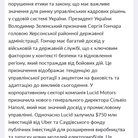
порушення етики та закону, що має важливе
значення для ринку управлінських кадрових рішень
у судовій системі України. Президент України
Володимир Зеленський призначив Сергія Гончара
головою Херсонської районної державної
адміністрації. Гончар має багатий досвід у
військовій та державній службі, що є ключовим
фактором у контексті безпеки та відновлення
регіону, який постраждав від бойових дій. Це
призначення відображає тенденцію до
управлінської ротації з акцентом на фаховість та
адаптацію до викликів сьогодення. У
корпоративному секторі компанія Lucid Motors
призначила нового генерального директора Сільвіо
Наполі, який має значний досвід у промисловому
управлінні. Одночасно Lucid залучила $750 млн
інвестицій від Uber та Саудівського фонду
публічних інвестицій для розширення виробництва
та запуску нових моделей електромобілів. Це