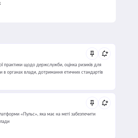
к
вої практики щодо держслужби, оцінка ризиків для
ини в органах влади, дотримання етичних стандартів
атформи «Пульс», яка має на меті забезпечити
влади