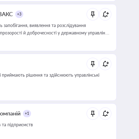
 ВАКС
+3
 запобігання, виявлення та розслідування
розорості й доброчесності у державному управлінні
кі приймають рішення та здійснюють управлінські
компаній
+1
в та підприємств