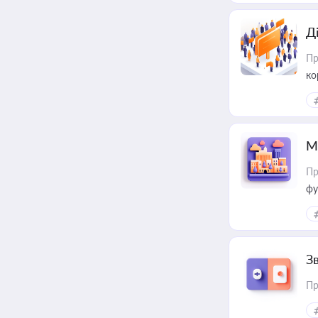
Д
Пр
ко
та
М
Пр
фу
З
Пр