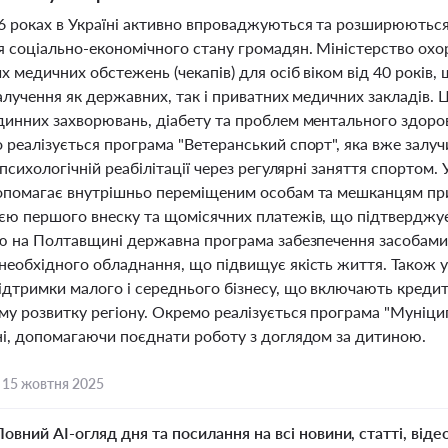
6 роках в Україні активно впроваджуються та розширюються 
 соціально-економічного стану громадян. Міністерство охор
 медичних обстежень (чекапів) для осіб віком від 40 років,
алучення як державних, так і приватних медичних закладів. Ц
динних захворювань, діабету та проблем ментального здоров'
реалізується програма "Ветеранський спорт", яка вже залуч
 психологічній реабілітації через регулярні заняття спортом
опомагає внутрішньо переміщеним особам та мешканцям пр
єю першого внеску та щомісячних платежів, що підтверджує
тю на Полтавщині державна програма забезпечення засобами 
необхідного обладнання, що підвищує якість життя. Також у
ідтримки малого і середнього бізнесу, що включають кредит
у розвитку регіону. Окремо реалізується програма "Муніцип
ні, допомагаючи поєднати роботу з доглядом за дитиною.
,
15 жовтня 2025
Повний AI-огляд дня та посилання на всі новини, статті, віде