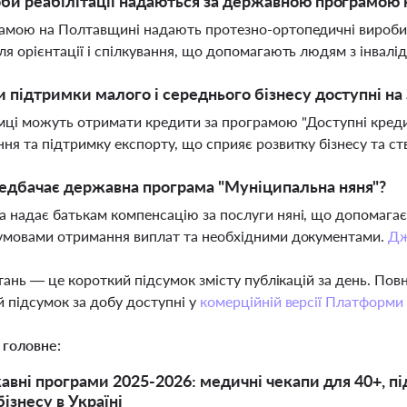
оби реабілітації надаються за державною програмою
амою на Полтавщині надають протезно-ортопедичні вироби, 
ля орієнтації і спілкування, що допомагають людям з інвал
и підтримки малого і середнього бізнесу доступні на
ці можуть отримати кредити за програмою "Доступні кредит
ня та підтримку експорту, що сприяє розвитку бізнесу та с
едбачає державна програма "Муніципальна няня"?
 надає батькам компенсацію за послуги няні, що допомагає
умовами отримання виплат та необхідними документами.
Дж
тань — це короткий підсумок змісту публікацій за день. По
 підсумок за добу доступні у
комерційній версії Платформи
 головне:
авні програми 2025-2026: медичні чекапи для 40+, п
ізнесу в Україні