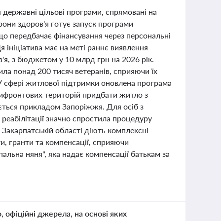
державні цільові програми, спрямовані на
они здоров'я готує запуск програми
 що передбачає фінансування через персональні
я ініціатива має на меті раннє виявлення
я, з бюджетом у 10 млрд грн на 2026 рік.
ила понад 200 тисяч ветеранів, сприяючи їх
. У сфері житлової підтримки оновлена програма
ифронтових територій придбати житло з
ться прикладом Запоріжжя. Для осіб з
реабілітації значно спростила процедуру
 Закарпатській області діють комплексні
и, гранти та компенсації, сприяючи
альна няня", яка надає компенсації батькам за
о, офіційні джерела, на основі яких