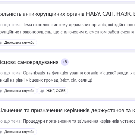
іяльність антикорупційних органів НАБУ, САП, НАЗК,
о що тема:
Тема охоплює систему державних органів, які здійснюють
рупційних правопорушень, що є ключовим елементом забезпечення п
 бізнесі
Державна служба
ісцеве самоврядування
+8
о що тема:
Організація та функціонування органів місцевої влади, я
нкції на рівні місцевих громад (міст, сіл, селищ)
Державна служба
ЖКГ, ОСББ
вільнення та призначення керівників держустанов та 
о що тема:
Процедури призначення та звільнення керівників устано
Державна служба