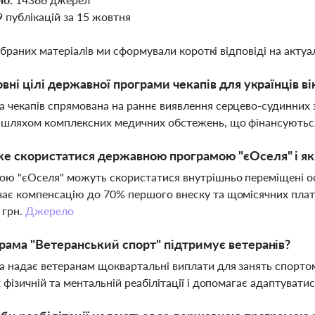
9 публікацій за 15 жовтня
ібраних матеріалів ми сформували короткі відповіді на актуал
овні цілі державної програми чекапів для українців ві
 чекапів спрямована на раннє виявлення серцево-судинних 
я шляхом комплексних медичних обстежень, що фінансують
е скористатися державною програмою "єОселя" і які
ю "єОселя" можуть скористатися внутрішньо переміщені ос
ає компенсацію до 70% першого внеску та щомісячних плат
 грн.
Джерело
рама "Ветеранський спорт" підтримує ветеранів?
 надає ветеранам щоквартальні виплати для занять спортом 
х фізичній та ментальній реабілітації і допомагає адаптуват