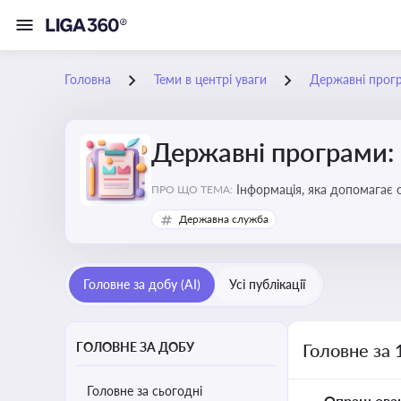
Головна
Теми в центрі уваги
Державні прог
Державні програми:
Інформація, яка допомагає 
ПРО ЩО ТЕМА:
удосконалення
Державна служба
Головне за добу (AI)
Усі публікації
ГОЛОВНЕ ЗА ДОБУ
Головне за 
Головне за сьогодні
Опрацьова