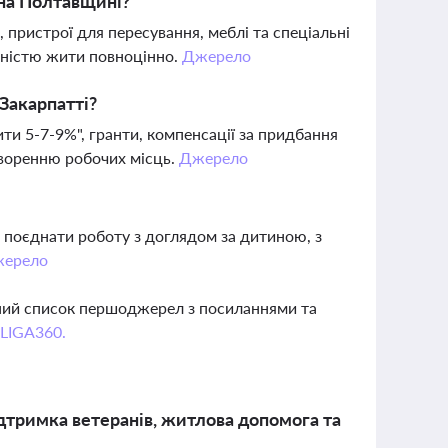
 на Полтавщині?
пристрої для пересування, меблі та спеціальні
ідністю жити повноцінно.
Джерело
 Закарпатті?
и 5-7-9%", гранти, компенсації за придбання
творенню робочих місць.
Джерело
 поєднати роботу з доглядом за дитиною, з
ерело
вний список першоджерел з посиланнями та
 LIGA360.
ідтримка ветеранів, житлова допомога та