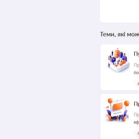
Теми, які мож
П
Пр
по
П
Пр
еф