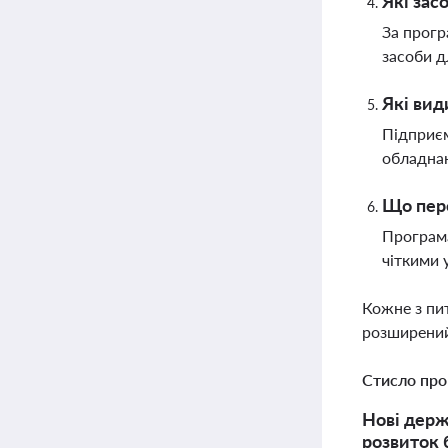
Які зас
За прогр
засоби д
Які вид
Підприєм
обладнан
Що пер
Програма
чіткими 
Кожне з пи
розширений
Стисло про
Нові держ
розвиток б