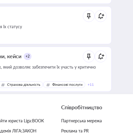
 їх статусу
ни, кейси
+2
 який дозволяє забезпечити їх участь у критично
Страхова діяльність
Фінансові послуги
+11
Співробітництво
айти юриста Liga:BOOK
Партнерська мережа
адемія ЛІГА:ЗАКОН
Реклама та PR