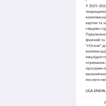
У 2025-202
покращення
комплексних
картки та з
серцево-су
Паралельно 
фізичній та
"єОселя" д
компенсаці
інвалідніс
отримання 
програми п
економічном
послуги ня
LIGA ZAKON