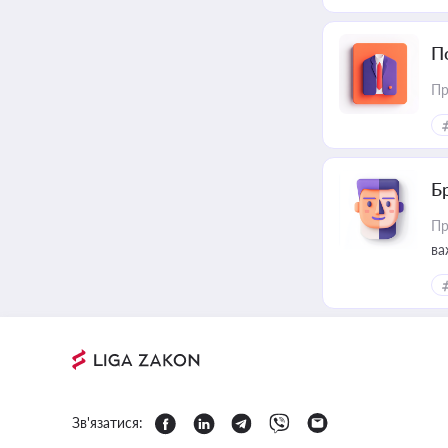
П
Пр
Б
Пр
ва
Зв'язатися: