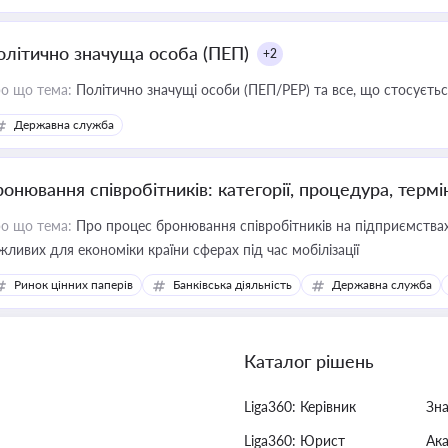
олітично значуща особа (ПЕП)
+2
о що тема:
Політично значущі особи (ПЕП/PEP) та все, що стосується
Державна служба
ронювання співробітників: категорії, процедура, термі
о що тема:
Про процес бронювання співробітників на підприємствах,
жливих для економіки країни сферах під час мобілізації
Ринок цінних паперів
Банківська діяльність
Державна служба
Каталог рішень
Liga360: Керівник
Зн
Liga360: Юрист
Ак