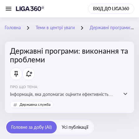
ВХІД ДО LIGA360
Головна
Теми в центрі уваги
Державні програми: виконання та проблеми
Державні програми: виконання та
проблеми
ПРО ЩО ТЕМА:
Інформація, яка допомагає оцінити ефективність
використання бюджетних коштів, виявити проблеми
Державна служба
реалізації та знайти шляхи їх удосконалення
Головне за добу (AI)
Усі публікації