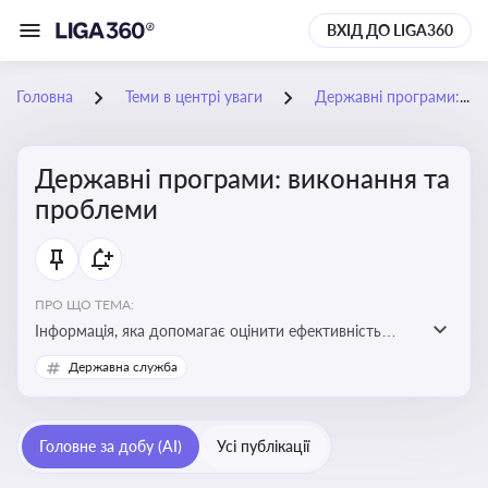
ВХІД ДО LIGA360
Головна
Теми в центрі уваги
Державні програми: виконання та проблеми
Державні програми: виконання та
проблеми
ПРО ЩО ТЕМА:
Інформація, яка допомагає оцінити ефективність
використання бюджетних коштів, виявити проблеми
Державна служба
реалізації та знайти шляхи їх удосконалення
Головне за добу (AI)
Усі публікації