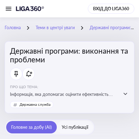
ВХІД ДО LIGA360
Головна
Теми в центрі уваги
Державні програми: виконання та проблеми
Державні програми: виконання та
проблеми
ПРО ЩО ТЕМА:
Інформація, яка допомагає оцінити ефективність
використання бюджетних коштів, виявити проблеми
Державна служба
реалізації та знайти шляхи їх удосконалення
Головне за добу (AI)
Усі публікації