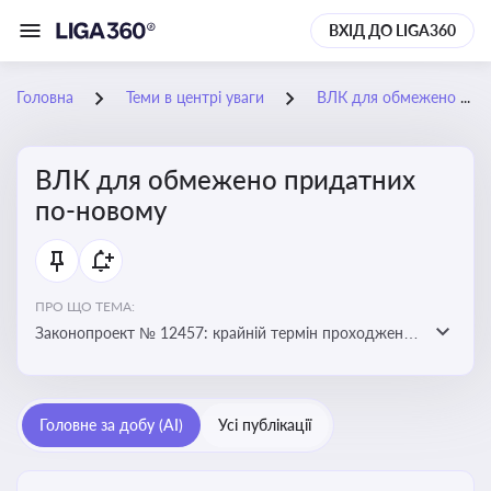
ВХІД ДО LIGA360
Головна
Теми в центрі уваги
ВЛК для обмежено придатних по-новому
ВЛК для обмежено придатних
по-новому
ПРО ЩО ТЕМА:
Законопроект № 12457: крайній термін проходження
ВЛК обмежено придатними планують перенести з 5
лютого на 5 червня
Головне за добу (AI)
Усі публікації