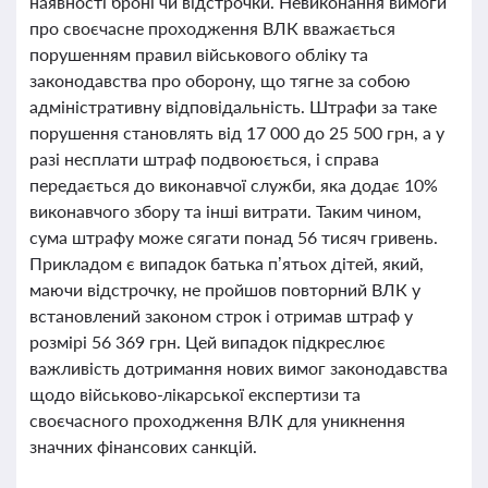
наявності броні чи відстрочки. Невиконання вимоги
про своєчасне проходження ВЛК вважається
порушенням правил військового обліку та
законодавства про оборону, що тягне за собою
адміністративну відповідальність. Штрафи за таке
порушення становлять від 17 000 до 25 500 грн, а у
разі несплати штраф подвоюється, і справа
передається до виконавчої служби, яка додає 10%
виконавчого збору та інші витрати. Таким чином,
сума штрафу може сягати понад 56 тисяч гривень.
Прикладом є випадок батька п’ятьох дітей, який,
маючи відстрочку, не пройшов повторний ВЛК у
встановлений законом строк і отримав штраф у
розмірі 56 369 грн. Цей випадок підкреслює
важливість дотримання нових вимог законодавства
щодо військово-лікарської експертизи та
своєчасного проходження ВЛК для уникнення
значних фінансових санкцій.