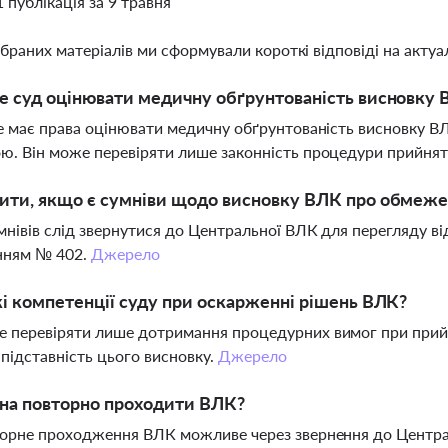
1 публікація за 9 травня
ібраних матеріалів ми сформували короткі відповіді на актуал
 суд оцінювати медичну обґрунтованість висновку
не має права оцінювати медичну обґрунтованість висновку В
ю. Він може перевіряти лише законність процедури прийня
ти, якщо є сумніви щодо висновку ВЛК про обмежен
умнівів слід звернутися до Центральної ВЛК для перегляду в
ням № 402.
Джерело
і компетенції суду при оскарженні рішень ВЛК?
 перевіряти лише дотримання процедурних вимог при прийн
підставність цього висновку.
Джерело
на повторно проходити ВЛК?
торне проходження ВЛК можливе через звернення до Центра