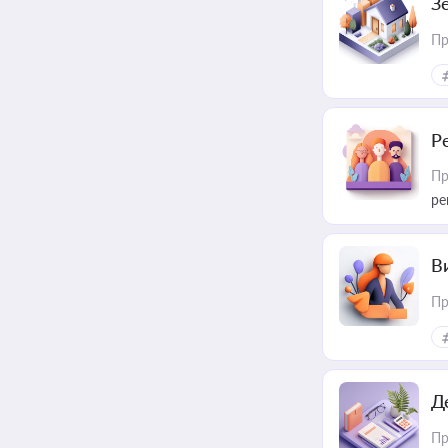
З
Пр
Р
Пр
ре
В
Пр
Д
Пр