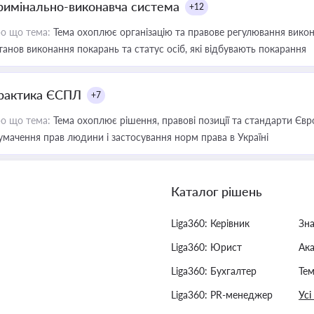
римінально-виконавча система
+12
о що тема:
Тема охоплює організацію та правове регулювання викона
танов виконання покарань та статус осіб, які відбувають покарання
рактика ЄСПЛ
+7
о що тема:
Тема охоплює рішення, правові позиції та стандарти Євр
умачення прав людини і застосування норм права в Україні
Каталог рішень
Liga360: Керівник
Зн
Liga360: Юрист
Ак
Liga360: Бухгалтер
Тем
Liga360: PR-менеджер
Усі