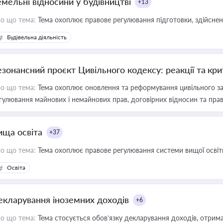
емельні відносини у будівництві
+13
о що тема:
Тема охоплює правове регулювання підготовки, здійсненн
Будівельна діяльність
езонансний проєкт Цивільного кодексу: реакції та кр
о що тема:
Тема охоплює оновлення та реформування цивільного за
гулювання майнових і немайнових прав, договірних відносин та прав
ища освіта
+37
о що тема:
Тема охоплює правове регулювання системи вищої освіти, о
Освіта
екларування іноземних доходів
+6
о що тема:
Тема стосується обов’язку декларування доходів, отрим