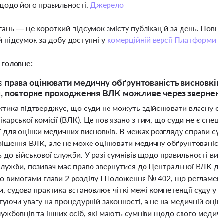
щодо його правильності.
Джерело
тань — це короткий підсумок змісту публікацій за день. По
 підсумок за добу доступні у
комерційній версії Платформи
 головне:
є права оцінювати медичну обґрунтованість висновкі
, повторне проходження ВЛК можливе через зверне
ктика підтверджує, що суди не можуть здійснювати власну о
ікарської комісії (ВЛК). Це пов’язано з тим, що суди не є с
ї для оцінки медичних висновків. В межах розгляду справи 
рішення ВЛК, але не може оцінювати медичну обґрунтованіс
ь до військової служби. У разі сумнівів щодо правильності 
 служби, позивач має право звернутися до Центральної ВЛК д
о вимогами глави 2 розділу І Положення № 402, що реглам
, судова практика встановлює чіткі межі компетенції суду у
уючи увагу на процедурній законності, а не на медичній оці
ужбовців та інших осіб, які мають сумніви щодо свого медич