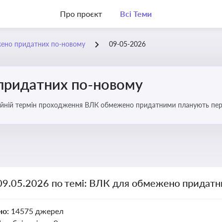
Про проєкт
Всі Теми
ено придатних по-новому
09-05-2026
придатних по-новому
йній термін проходження ВЛК обмежено придатними планують пере
 09.05.2026 по темі: ВЛК для обмежено придатн
но:
14575 джерел