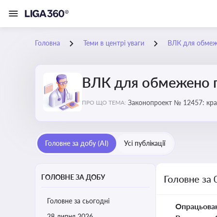
Головна
Теми в центрі уваги
ВЛК для обмеж
ВЛК для обмежено 
Законопроект № 12457: кра
ПРО ЩО ТЕМА:
Головне за добу (AI)
Усі публікації
ГОЛОВНЕ ЗА ДОБУ
Головне за
Головне за сьогодні
Опрацьова
28 липня 2026