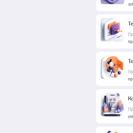
зо
T
Пр
пр
T
Пр
пр
К
Пр
ух