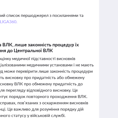
вний список першоджерел з посиланнями та
 LIGA360.
в ВЛК, лише законність процедур їх
ння до Центральної ВЛК
цінку медичної підставності висновків
пеціалізованими медичними установами і не мають
суд може перевірити лише законність процедури
ть висновку про придатність або обмежену
висновку ВЛК про обмежену придатність до
ля перегляду відповідного висновку. Це
ентує порядок повторного проходження ВЛК.
 справах, пов’язаних з оскарженням висновків
нці. Це важливо для розуміння порядку дій
ного статусу у військовій службі.