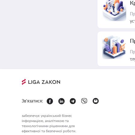
К
Пр
ус
П
Пр
тл
Зв'язатися:
забезпечує український бізнес
інформацією, аналітикою та
технологічними рішеннями для
ефективної та безпечної роботи.