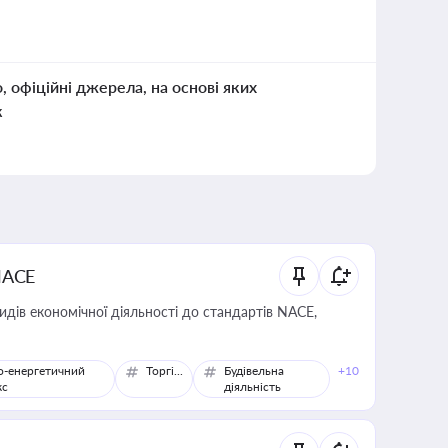
о, офіційні джерела, на основі яких
к
NACE
идів економічної діяльності до стандартів NACE,
о-енергетичний
Торгівля
Будівельна
+10
кс
діяльність