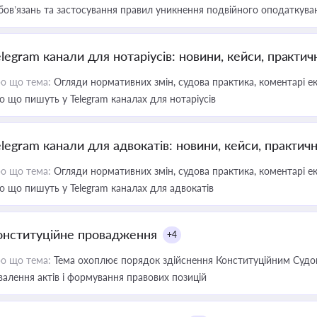
бов’язань та застосування правил уникнення подвійного оподаткува
elegram канали для нотаріусів: новини, кейси, практич
о що тема:
Огляди нормативних змін, судова практика, коментарі екс
о що пишуть у Telegram каналах для нотаріусів
elegram канали для адвокатів: новини, кейси, практич
о що тема:
Огляди нормативних змін, судова практика, коментарі екс
о що пишуть у Telegram каналах для адвокатів
онституційне провадження
+4
о що тема:
Тема охоплює порядок здійснення Конституційним Судом
валення актів і формування правових позицій