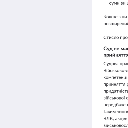
сумніви 
Кожне з пи
розширений
Стисло про
Суд не ма
прийняття
Судова пра
Військово-л
компетенці
прийняття 
придатніст
військової
передбачен
Таким чином
ВЛК, акцент
військовосл