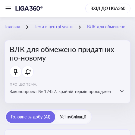
ВХІД ДО LIGA360
Головна
Теми в центрі уваги
ВЛК для обмежено придатних по-новому
ВЛК для обмежено придатних
по-новому
ПРО ЩО ТЕМА:
Законопроект № 12457: крайній термін проходження
ВЛК обмежено придатними планують перенести з 5
лютого на 5 червня
Головне за добу (AI)
Усі публікації