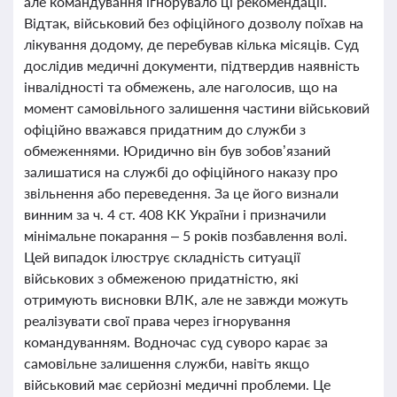
але командування ігнорувало ці рекомендації.
Відтак, військовий без офіційного дозволу поїхав на
лікування додому, де перебував кілька місяців. Суд
дослідив медичні документи, підтвердив наявність
інвалідності та обмежень, але наголосив, що на
момент самовільного залишення частини військовий
офіційно вважався придатним до служби з
обмеженнями. Юридично він був зобов’язаний
залишатися на службі до офіційного наказу про
звільнення або переведення. За це його визнали
винним за ч. 4 ст. 408 КК України і призначили
мінімальне покарання – 5 років позбавлення волі.
Цей випадок ілюструє складність ситуації
військових з обмеженою придатністю, які
отримують висновки ВЛК, але не завжди можуть
реалізувати свої права через ігнорування
командуванням. Водночас суд суворо карає за
самовільне залишення служби, навіть якщо
військовий має серйозні медичні проблеми. Це