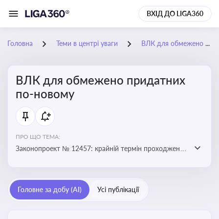
ВХІД ДО LIGA360
Головна
Теми в центрі уваги
ВЛК для обмежено придатних по-новому
ВЛК для обмежено придатних
по-новому
ПРО ЩО ТЕМА:
Законопроект № 12457: крайній термін проходження
ВЛК обмежено придатними планують перенести з 5
лютого на 5 червня
Головне за добу (AI)
Усі публікації