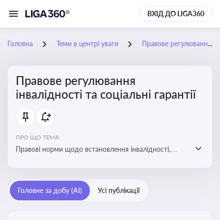
ВХІД ДО LIGA360
Головна
Теми в центрі уваги
Правове регулювання інвалідності та соціальні гарантії
Правове регулювання
інвалідності та соціальні гарантії
ПРО ЩО ТЕМА:
Правові норми щодо встановлення інвалідності,
надання соціальних гарантій та пільг для осіб з
інвалідністю
Головне за добу (AI)
Усі публікації