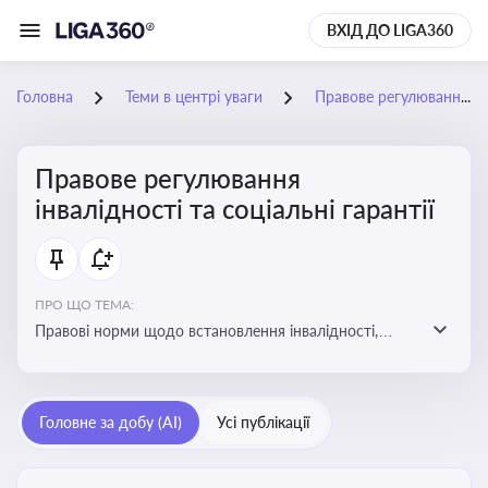
ВХІД ДО LIGA360
Головна
Теми в центрі уваги
Правове регулювання інвалідності та соціальні гарантії
Правове регулювання
інвалідності та соціальні гарантії
ПРО ЩО ТЕМА:
Правові норми щодо встановлення інвалідності,
надання соціальних гарантій та пільг для осіб з
інвалідністю
Головне за добу (AI)
Усі публікації