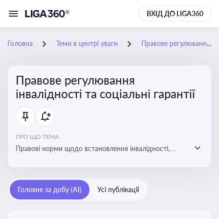
ВХІД ДО LIGA360
Головна
Теми в центрі уваги
Правове регулювання інвалідності та соціальні гарантії
Правове регулювання
інвалідності та соціальні гарантії
ПРО ЩО ТЕМА:
Правові норми щодо встановлення інвалідності,
надання соціальних гарантій та пільг для осіб з
інвалідністю
Головне за добу (AI)
Усі публікації