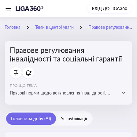
ВХІД ДО LIGA360
Головна
Теми в центрі уваги
Правове регулювання інвалідності та соціальні гарантії
Правове регулювання
інвалідності та соціальні гарантії
ПРО ЩО ТЕМА:
Правові норми щодо встановлення інвалідності,
надання соціальних гарантій та пільг для осіб з
інвалідністю
Головне за добу (AI)
Усі публікації