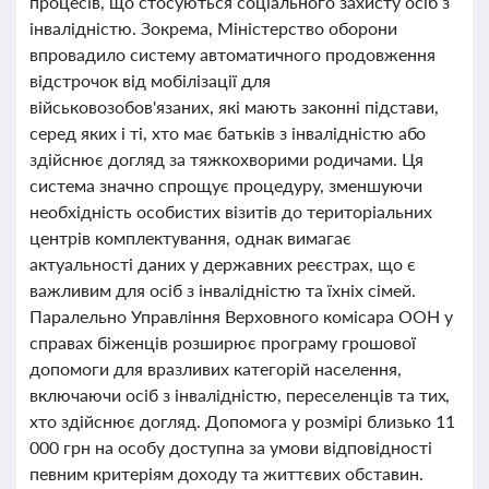
процесів, що стосуються соціального захисту осіб з
інвалідністю. Зокрема, Міністерство оборони
впровадило систему автоматичного продовження
відстрочок від мобілізації для
військовозобов'язаних, які мають законні підстави,
серед яких і ті, хто має батьків з інвалідністю або
здійснює догляд за тяжкохворими родичами. Ця
система значно спрощує процедуру, зменшуючи
необхідність особистих візитів до територіальних
центрів комплектування, однак вимагає
актуальності даних у державних реєстрах, що є
важливим для осіб з інвалідністю та їхніх сімей.
Паралельно Управління Верховного комісара ООН у
справах біженців розширює програму грошової
допомоги для вразливих категорій населення,
включаючи осіб з інвалідністю, переселенців та тих,
хто здійснює догляд. Допомога у розмірі близько 11
000 грн на особу доступна за умови відповідності
певним критеріям доходу та життєвих обставин.