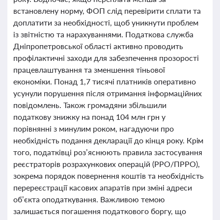
встановлену норму, ФОП слід перевірити сплати та
доплатити за необхідності, щоб уникнути проблем
із звітністю та нарахуваннями. Податкова служба
Дніпропетровської області активно проводить
профілактичні заходи для забезпечення прозорості
працевлаштування та зменшення тіньової
економіки. Понад 1,7 тисячі платників оперативно
усунули порушення після отримання інформаційних
повідомлень. Також громадяни збільшили
податкову знижку на понад 104 млн грн у
порівнянні з минулим роком, нагадуючи про
необхідність подання декларації до кінця року. Крім
того, податківці роз’яснюють правила застосування
реєстраторів розрахункових операцій (РРО/ПРРО),
зокрема порядок повернення коштів та необхідність
перереєстрації касових апаратів при зміні адреси
об’єкта оподаткування. Важливою темою
залишається погашення податкового боргу, що