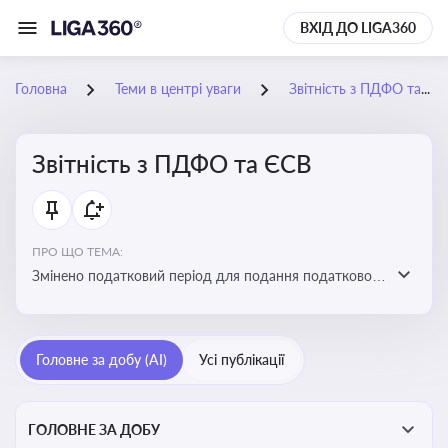
ВХІД ДО LIGA360
Головна
Теми в центрі уваги
Звітність з ПДФО та ЄСВ
Звітність з ПДФО та ЄСВ
ПРО ЩО ТЕМА:
Змінено податковий період для подання податкового
розрахунку сум ПДФО та ЄСВ з квартального на
місячний
Головне за добу (AI)
Усі публікації
ГОЛОВНЕ ЗА ДОБУ