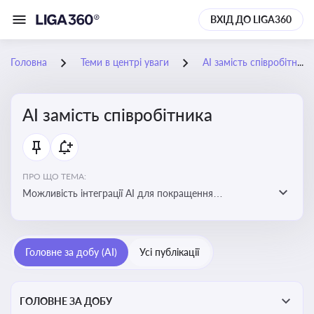
ВХІД ДО LIGA360
Головна
Теми в центрі уваги
АІ замість співробітника
АІ замість співробітника
ПРО ЩО ТЕМА:
Можливість інтеграції АІ для покращення
обслуговування клієнтів, оптимізації робочих процесів
і підвищення конкурентоспроможності на ринку
Головне за добу (AI)
Усі публікації
ГОЛОВНЕ ЗА ДОБУ