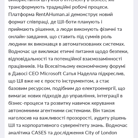
трансформують традиційні робочі процеси.
Платформа RentAHuman.ai демонструє новий
формат співпраці, де ШІ-боти планують і
приймають рішення, а люди виконують фізичні та
онлайн-завдання, що ставить під сумнів роль
людини як виконавця в автоматизованих системах.
Водночас це викликає етичні питання щодо безпеки,
відповідальності та потенційної взаємозамінності
працівників. На Всесвітньому економічному форумі
в Давосі CEO Microsoft Сатья Наделла підкреслив,
що ШІ вже не є просто інструментом, а стає
базовим ресурсом, подібним до електроенергії, що
вимагає нових підходів до управління, інтеграції в
бізнес-процеси та розвитку навичок керування
автономними агентними системами. Він також
наголосив на важливості прозорості, аудиту рішень
ШІ та корпоративного суверенітету знань. Водночас
аналітика CASES та дослідження City of London