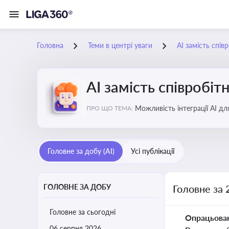
Головна
Теми в центрі уваги
АІ замість спів
АІ замість співробіт
Можливість інтеграції АІ д
ПРО ЩО ТЕМА:
ринку
Головне за добу (AI)
Усі публікації
ГОЛОВНЕ ЗА ДОБУ
Головне за 
Головне за сьогодні
Опрацьова
06 серпня 2026