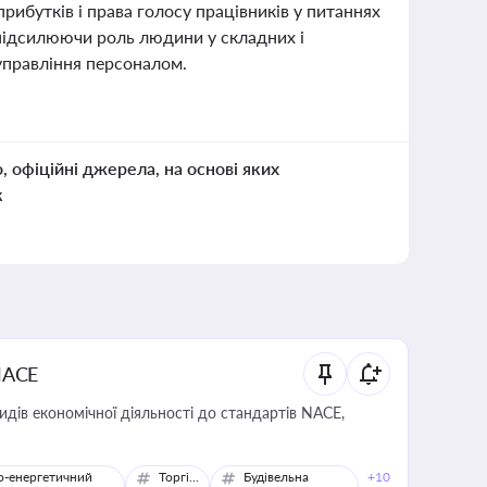
рибутків і права голосу працівників у питаннях
 підсилюючи роль людини у складних і
 управління персоналом.
о, офіційні джерела, на основі яких
к
NACE
идів економічної діяльності до стандартів NACE,
о-енергетичний
Торгівля
Будівельна
+10