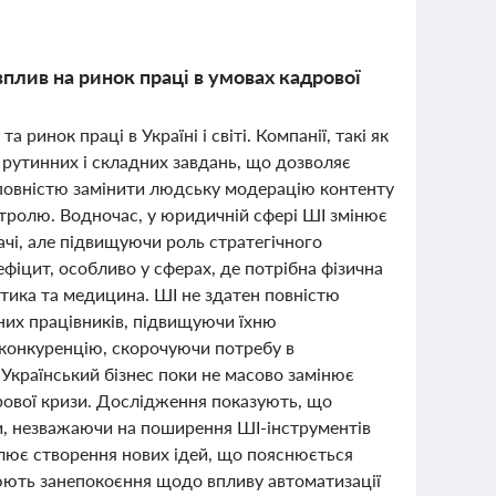
вплив на ринок праці в умовах кадрової
ринок праці в Україні і світі. Компанії, такі як
 рутинних і складних завдань, що дозволяє
 повністю замінити людську модерацію контенту
нтролю. Водночас, у юридичній сфері ШІ змінює
чі, але підвищуючи роль стратегічного
ефіцит, особливо у сферах, де потрібна фізична
істика та медицина. ШІ не здатен повністю
них працівників, підвищуючи їхню
 конкуренцію, скорочуючи потребу в
 Український бізнес поки не масово замінює
рової кризи. Дослідження показують, що
, незважаючи на поширення ШІ-інструментів
улює створення нових ідей, що пояснюється
ють занепокоєння щодо впливу автоматизації