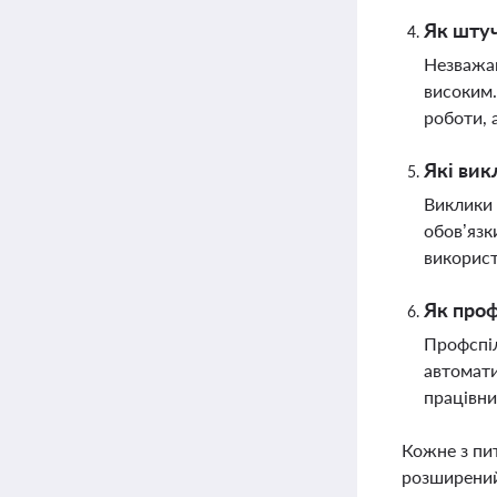
Як штуч
Незважаю
високим.
роботи, 
Які вик
Виклики 
обов’язк
викорис
Як проф
Профспіл
автомати
працівни
Кожне з пи
розширений