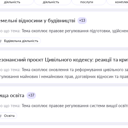
діяльність
діяльність
послуги
компле
емельні відносини у будівництві
+13
о що тема:
Тема охоплює правове регулювання підготовки, здійсненн
Будівельна діяльність
езонансний проєкт Цивільного кодексу: реакції та кр
о що тема:
Тема охоплює оновлення та реформування цивільного за
гулювання майнових і немайнових прав, договірних відносин та прав
ища освіта
+37
о що тема:
Тема охоплює правове регулювання системи вищої освіти, о
Освіта