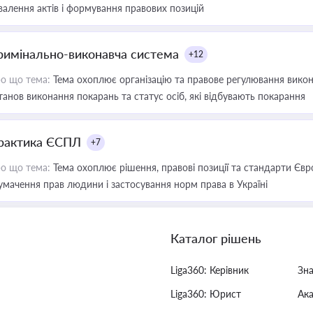
валення актів і формування правових позицій
римінально-виконавча система
+12
о що тема:
Тема охоплює організацію та правове регулювання викона
танов виконання покарань та статус осіб, які відбувають покарання
рактика ЄСПЛ
+7
о що тема:
Тема охоплює рішення, правові позиції та стандарти Євр
умачення прав людини і застосування норм права в Україні
Каталог рішень
Liga360: Керівник
Зн
Liga360: Юрист
Ак