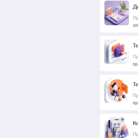
Д
Пр
зо
T
Пр
пр
T
Пр
пр
К
Пр