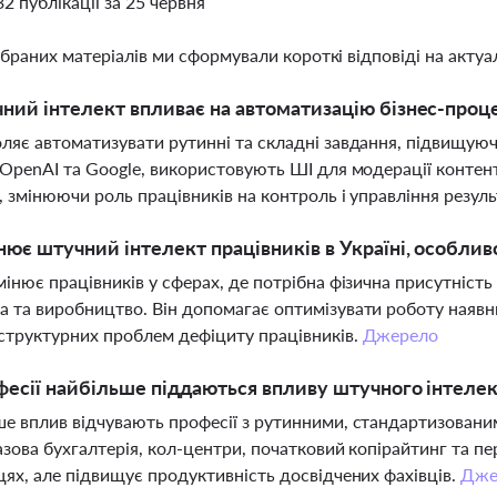
32 публікації за 25 червня
ібраних матеріалів ми сформували короткі відповіді на актуал
ний інтелект впливає на автоматизацію бізнес-проце
ляє автоматизувати рутинні та складні завдання, підвищуюч
 OpenAI та Google, використовують ШІ для модерації контент
, змінюючи роль працівників на контроль і управління резул
нює штучний інтелект працівників в Україні, особлив
мінює працівників у сферах, де потрібна фізична присутність і
 та виробництво. Він допомагає оптимізувати роботу наявни
структурних проблем дефіциту працівників.
Джерело
фесії найбільше піддаються впливу штучного інтеле
е вплив відчувають професії з рутинними, стандартизовани
азова бухгалтерія, кол-центри, початковий копірайтинг та пе
цях, але підвищує продуктивність досвідчених фахівців.
Дже