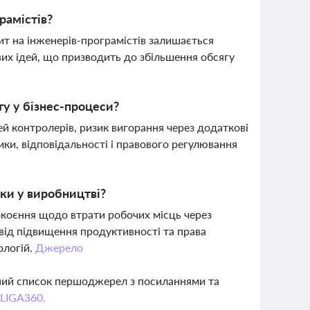
рамістів?
т на інженерів-програмістів залишається
их ідей, що призводить до збільшення обсягу
у у бізнес-процеси?
ей контролерів, ризик вигорання через додаткові
тики, відповідальності і правового регулювання
ки у виробництві?
окоєння щодо втрати робочих місць через
від підвищення продуктивності та права
ологій.
Джерело
вний список першоджерел з посиланнями та
 LIGA360.