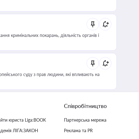
ння кримінальних покарань, діяльність органів і
опейського суду з прав людини, які впливають на
Співробітництво
айти юриста Liga:BOOK
Партнерська мережа
адемія ЛІГА:ЗАКОН
Реклама та PR