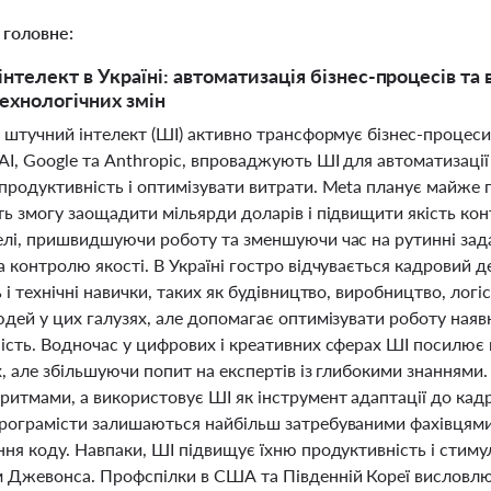
 головне:
нтелект в Україні: автоматизація бізнес-процесів та 
технологічних змін
 штучний інтелект (ШІ) активно трансформує бізнес-процеси та 
I, Google та Anthropic, впроваджують ШІ для автоматизації
продуктивність і оптимізувати витрати. Meta планує майже
ть змогу заощадити мільярди доларів і підвищити якість ко
елі, пришвидшуючи роботу та зменшуючи час на рутинні зада
 контролю якості. В Україні гостро відчувається кадровий д
 і технічні навички, таких як будівництво, виробництво, лог
юдей у цих галузях, але допомагає оптимізувати роботу наяв
ість. Водночас у цифрових і креативних сферах ШІ посилює
, але збільшуючи попит на експертів із глибокими знаннями.
ритмами, а використовує ШІ як інструмент адаптації до кад
рограмісти залишаються найбільш затребуваними фахівцями
ння коду. Навпаки, ШІ підвищує їхню продуктивність і стим
 Джевонса. Профспілки в США та Південній Кореї висловлю