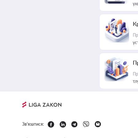
ух
К
Пр
ус
П
Пр
тл
Зв'язатися: