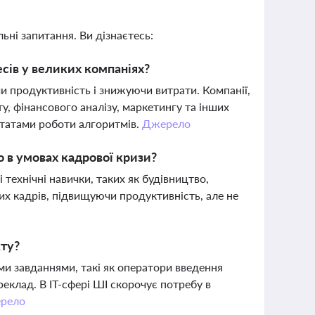
ьні запитання. Ви дізнаєтесь:
сів у великих компаніях?
и продуктивність і знижуючи витрати. Компанії,
у, фінансового аналізу, маркетингу та інших
ьтатами роботи алгоритмів.
Джерело
о в умовах кадрової кризи?
 технічні навички, таких як будівництво,
х кадрів, підвищуючи продуктивність, але не
кту?
ми завданнями, такі як оператори введення
реклад. В ІТ-сфері ШІ скорочує потребу в
рело