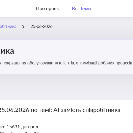
Про проєкт
Всі Теми
робітника
25-06-2026
ника
ля покращення обслуговування клієнтів, оптимізації робочих процес
25.06.2026 по темі: АІ замість співробітника
но:
15631 джерел