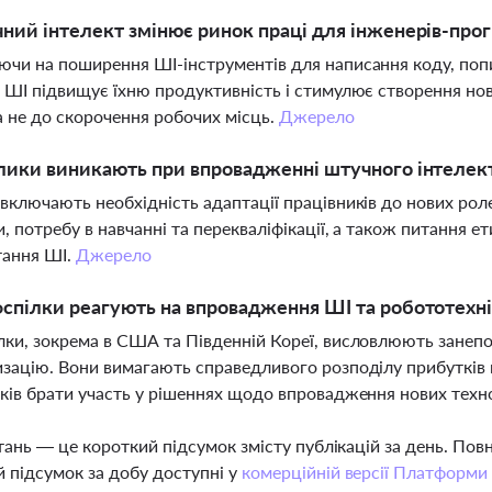
ний інтелект змінює ринок праці для інженерів-прог
чи на поширення ШІ-інструментів для написання коду, попи
 ШІ підвищує їхню продуктивність і стимулює створення нов
а не до скорочення робочих місць.
Джерело
лики виникають при впровадженні штучного інтелект
включають необхідність адаптації працівників до нових рол
и, потребу в навчанні та перекваліфікації, а також питання е
тання ШІ.
Джерело
спілки реагують на впровадження ШІ та робототехні
ки, зокрема в США та Південній Кореї, висловлюють занеп
зацію. Вони вимагають справедливого розподілу прибутків 
ків брати участь у рішеннях щодо впровадження нових техн
тань — це короткий підсумок змісту публікацій за день. По
 підсумок за добу доступні у
комерційній версії Платформи