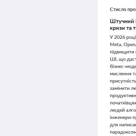
Стисло про
Штучний і
кризи та 
У 2026 році
Meta, OpenA
підвищити 
ШІ, що дас
бізнес-мод
мислення та
присутність
замінити л
продуктивн
початківцях
людей алго
інженери-п
для написа
парадоксом