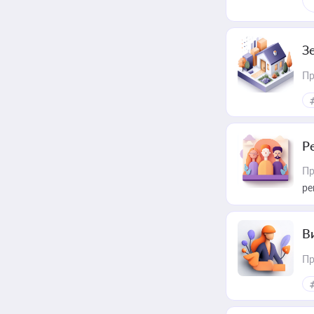
З
Пр
Р
Пр
ре
В
Пр