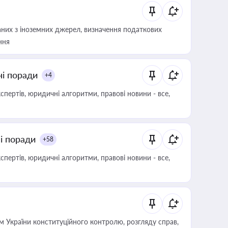
аних з іноземних джерел, визначення податкових
ння
ні поради
+4
пертів, юридичні алгоритми, правові новини - все,
ні поради
+58
пертів, юридичні алгоритми, правові новини - все,
 України конституційного контролю, розгляду справ,