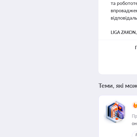
та робототе
впроваджен
відповідаль
LIGA ZAKON
Теми, які мож
Пр
он