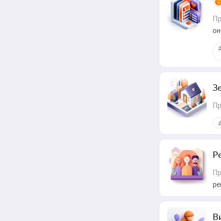
Пр
он
З
Пр
Р
Пр
ре
В