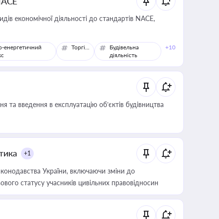
NACE
идів економічної діяльності до стандартів NACE,
о-енергетичний
Торгівля
Будівельна
+10
кс
діяльність
я та введення в експлуатацію об’єктів будівництва
итика
+1
конодавства України, включаючи зміни до
ового статусу учасників цивільних правовідносин