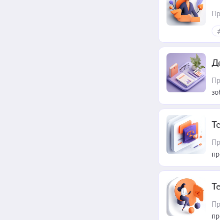
Пр
Д
Пр
зо
T
Пр
пр
T
Пр
пр