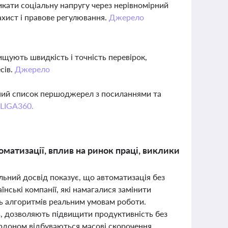
икати соціальну напругу через нерівномірний
ахист і правове регулювання.
Джерело
щують швидкість і точність перевірок,
сів.
Джерело
вний список першоджерел з посиланнями та
 LIGA360.
оматизації, вплив на ринок праці, виклики
льний досвід показує, що автоматизація без
нські компанії, які намагалися замінити
ть алгоритмів реальним умовам роботи.
в, дозволяють підвищити продуктивність без
кордоном відбуваються масові скорочення,