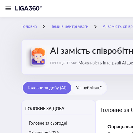
Головна
Теми в центрі уваги
АІ замість спів
АІ замість співробіт
Можливість інтеграції АІ д
ПРО ЩО ТЕМА:
ринку
Головне за добу (AI)
Усі публікації
ГОЛОВНЕ ЗА ДОБУ
Головне за 
Головне за сьогодні
Опрацьова
07 серпня 2026