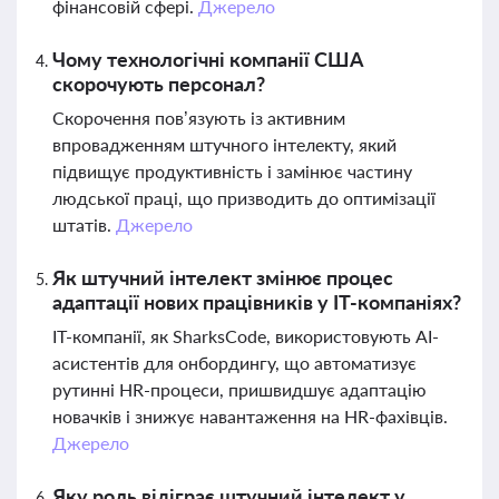
фінансовій сфері.
Джерело
Чому технологічні компанії США
скорочують персонал?
Скорочення пов’язують із активним
впровадженням штучного інтелекту, який
підвищує продуктивність і замінює частину
людської праці, що призводить до оптимізації
штатів.
Джерело
Як штучний інтелект змінює процес
адаптації нових працівників у ІТ-компаніях?
ІТ-компанії, як SharksCode, використовують AI-
асистентів для онбордингу, що автоматизує
рутинні HR-процеси, пришвидшує адаптацію
новачків і знижує навантаження на HR-фахівців.
Джерело
Яку роль відіграє штучний інтелект у