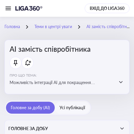
ВХІД ДО LIGA360
Головна
Теми в центрі уваги
АІ замість співробітника
АІ замість співробітника
ПРО ЩО ТЕМА:
Можливість інтеграції АІ для покращення
обслуговування клієнтів, оптимізації робочих процесів
і підвищення конкурентоспроможності на ринку
Головне за добу (AI)
Усі публікації
ГОЛОВНЕ ЗА ДОБУ