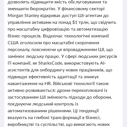
дозволить підвищити якість обслуговування та
зменшити бюрократію. У фінансовому секторі
Morgan Stanley відкриває доступ ШІ-агентам до
управління активами на понад $1 трлн, що свідчить
про масштабну цифровізацію та автоматизацію
бізнес-процесів. Водночас технологічні компанії
США оголосили про масштабні скорочення
персоналу, пояснюючи це впровадженням ШІ, що
замінює людську працю. У сфері людських ресурсів
ІТ-компанії, як SharksCode, використовують AI-
асистентів для онбордингу нових працівників, що
підвищує ефективність адаптації та знижує
навантаження на HR. Військові технології також
активно розвиваються: дрони-перехоплювачі із
застосуванням ШІ змінюють підходи до оборони,
поєднуючи людський контроль із
автоматизованими рішеннями. Ці тенденції
вказують на глибокі трансформації в бізнесі,
виробництві та суспільстві, що вимагають нових