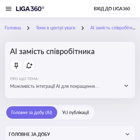
ВХІД ДО LIGA360
Головна
Теми в центрі уваги
АІ замість співробітника
АІ замість співробітника
ПРО ЩО ТЕМА:
Можливість інтеграції АІ для покращення
обслуговування клієнтів, оптимізації робочих процесів
і підвищення конкурентоспроможності на ринку
Головне за добу (AI)
Усі публікації
ГОЛОВНЕ ЗА ДОБУ