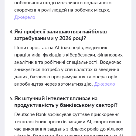
побоювання щодо можливого подальшого
скорочення ролі людей на робочих місцях.
Джерело
Які професії залишаються найбільш
затребуваними у 2026 році?
Попит зростає на AI-інженерів, медичних
працівників, фахівців з кібербезпеки, фінансових
аналітиків та робітничі спеціальності. Водночас
знижується потреба у спеціалістах із введення
даних, базового програмування та операторів
виробництва через автоматизацію.
Джерело
Як штучний інтелект впливає на
продуктивність у банківському секторі?
Deutsche Bank зафіксував суттєве прискорення
технологічних проєктів завдяки AI, скоротивши
час виконання завдань з кількох років до кількох
місяців. Водночас банк контролює витрати на AI,