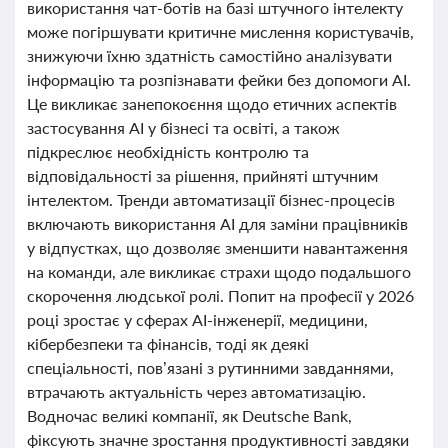
використання чат-ботів на базі штучного інтелекту
може погіршувати критичне мислення користувачів,
знижуючи їхню здатність самостійно аналізувати
інформацію та розпізнавати фейки без допомоги AI.
Це викликає занепокоєння щодо етичних аспектів
застосування AI у бізнесі та освіті, а також
підкреслює необхідність контролю та
відповідальності за рішення, прийняті штучним
інтелектом. Тренди автоматизації бізнес-процесів
включають використання AI для заміни працівників
у відпустках, що дозволяє зменшити навантаження
на команди, але викликає страхи щодо подальшого
скорочення людської ролі. Попит на професії у 2026
році зростає у сферах AI-інженерії, медицини,
кібербезпеки та фінансів, тоді як деякі
спеціальності, пов’язані з рутинними завданнями,
втрачають актуальність через автоматизацію.
Водночас великі компанії, як Deutsche Bank,
фіксують значне зростання продуктивності завдяки