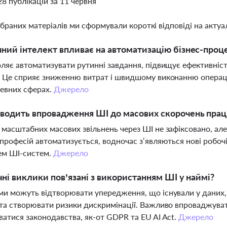
28 публікацій за 11 червня
ібраних матеріалів ми сформували короткі відповіді на актуал
ний інтелект впливає на автоматизацію бізнес-проце
ляє автоматизувати рутинні завдання, підвищує ефективність
 Це сприяє зниженню витрат і швидшому виконанню операц
певних сферах.
Джерело
водить впровадження ШІ до масових скорочень прац
масштабних масових звільнень через ШІ не зафіксовано, але
професій автоматизується, водночас з’являються нові робочі
ем ШІ-систем.
Джерело
чні виклики пов’язані з використанням ШІ у наймі?
и можуть відтворювати упередження, що існували у даних, 
та створювати ризики дискримінації. Важливо впроваджувати
атися законодавства, як-от GDPR та EU AI Act.
Джерело