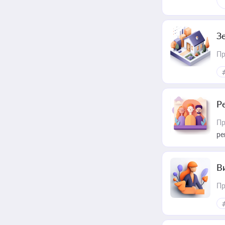
З
Пр
Р
Пр
ре
В
Пр