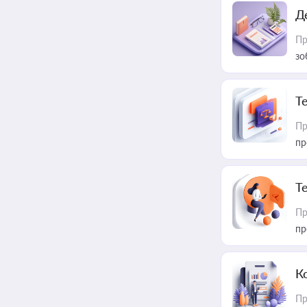
Д
Пр
зо
T
Пр
пр
T
Пр
пр
К
Пр