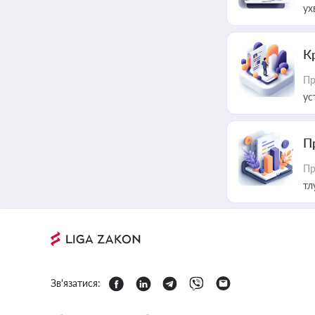
ух
К
Пр
ус
П
Пр
тл
Зв'язатися: