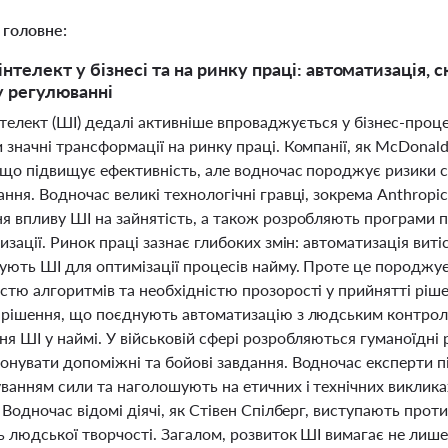
 головне:
нтелект у бізнесі та на ринку праці: автоматизація, 
 регулюванні
телект (ШІ) дедалі активніше впроваджується у бізнес-проц
значні трансформації на ринку праці. Компанії, як McDonal
 що підвищує ефективність, але водночас породжує ризики с
ння. Водночас великі технологічні гравці, зокрема Anthropic
я впливу ШІ на зайнятість, а також розробляють програми п
изації. Ринок праці зазнає глибоких змін: автоматизація виті
ють ШІ для оптимізації процесів найму. Проте це породжує 
стю алгоритмів та необхідністю прозорості у прийнятті ріше
 рішення, що поєднують автоматизацію з людським контрол
я ШІ у наймі. У військовій сфері розробляються гуманоїдні р
онувати допоміжні та бойові завдання. Водночас експерти
ванням сили та наголошують на етичних і технічних виклика
 Водночас відомі діячі, як Стівен Спілберг, виступають про
ь людської творчості. Загалом, розвиток ШІ вимагає не лише 