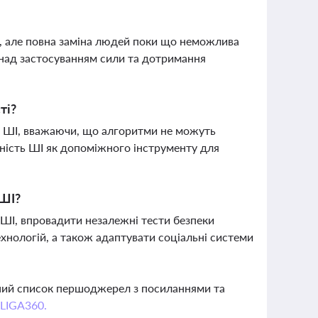
, але повна заміна людей поки що неможлива
 над застосуванням сили та дотримання
ті?
ій ШІ, вважаючи, що алгоритми не можуть
сність ШІ як допоміжного інструменту для
 ШІ?
ШІ, впровадити незалежні тести безпеки
ехнологій, а також адаптувати соціальні системи
вний список першоджерел з посиланнями та
 LIGA360.