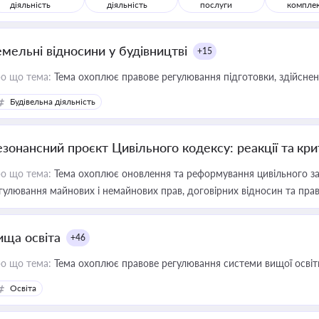
діяльність
діяльність
послуги
компле
емельні відносини у будівництві
+15
о що тема:
Тема охоплює правове регулювання підготовки, здійсненн
Будівельна діяльність
езонансний проєкт Цивільного кодексу: реакції та кр
о що тема:
Тема охоплює оновлення та реформування цивільного за
гулювання майнових і немайнових прав, договірних відносин та прав
ища освіта
+46
о що тема:
Тема охоплює правове регулювання системи вищої освіти, о
Освіта