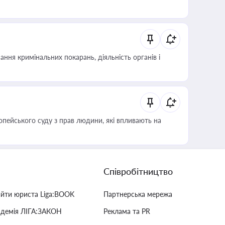
ння кримінальних покарань, діяльність органів і
опейського суду з прав людини, які впливають на
Співробітництво
айти юриста Liga:BOOK
Партнерська мережа
адемія ЛІГА:ЗАКОН
Реклама та PR