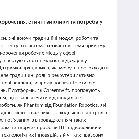
скорочення, етичні виклики та потреба у
еси, змінюючи традиційні моделі роботи та
d's, тестують автоматизовані системи прийому
корочення робочих місць у сфері
, інвестують сотні мільйонів доларів у
ідтримки працівників, які можуть постраждати
сняє традиційні ролі, а рекрутери активно
нові виклики, зокрема пов’язані з етикою,
нь. Платформи, як Careerswift, пропонують
ем, щоб забезпечити відповідальне
оботи, як Phantom від Foundation Robotics, які
 підкреслюють важливість людського контролю
х, пов’язаних із впровадженням таких
ти заміни творчих професій ШІ, підкреслюючи
технологічних інновацій, а й чітких правових