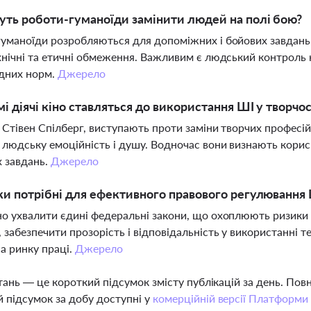
ть роботи-гуманоїди замінити людей на полі бою?
уманоїди розробляються для допоміжних і бойових завдань
хнічні та етичні обмеження. Важливим є людський контроль
дних норм.
Джерело
мі діячі кіно ставляться до використання ШІ у творчос
к Стівен Спілберг, виступають проти заміни творчих профес
 людську емоційність і душу. Водночас вони визнають кори
 завдань.
Джерело
ки потрібні для ефективного правового регулювання
о ухвалити єдині федеральні закони, що охоплюють ризики 
 забезпечити прозорість і відповідальність у використанні т
на ринку праці.
Джерело
тань — це короткий підсумок змісту публікацій за день. По
 підсумок за добу доступні у
комерційній версії Платформи