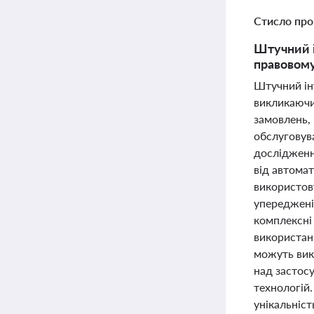
Стисло про
Штучний і
правовому
Штучний ін
викликаючи 
замовлень,
обслуговува
дослідженн
від автомат
використову
упереджені
комплексні
використанн
можуть вик
над застосу
технологій.
унікальніст