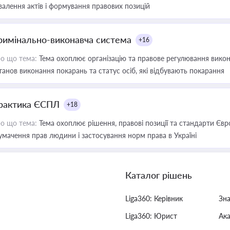
валення актів і формування правових позицій
римінально-виконавча система
+16
о що тема:
Тема охоплює організацію та правове регулювання викона
танов виконання покарань та статус осіб, які відбувають покарання
рактика ЄСПЛ
+18
о що тема:
Тема охоплює рішення, правові позиції та стандарти Євр
умачення прав людини і застосування норм права в Україні
Каталог рішень
Liga360: Керівник
Зн
Liga360: Юрист
Ак