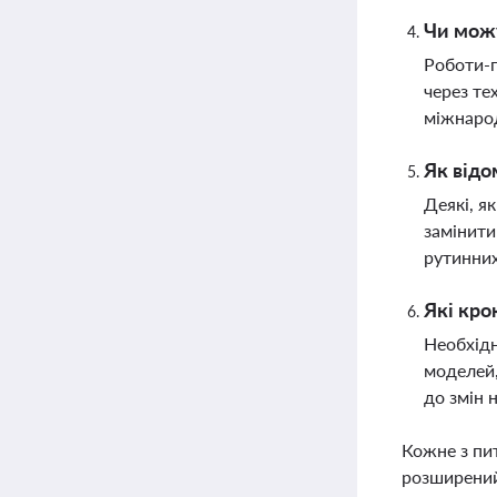
Чи можу
Роботи-г
через те
міжнаро
Як відо
Деякі, я
замінити
рутинних
Які кро
Необхідн
моделей,
до змін 
Кожне з пи
розширений