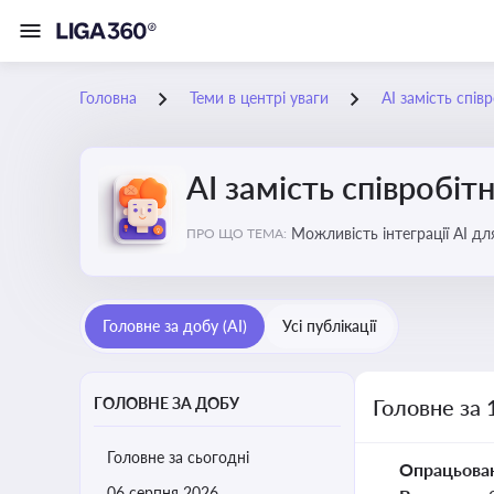
Головна
Теми в центрі уваги
АІ замість спів
АІ замість співробіт
Можливість інтеграції АІ д
ПРО ЩО ТЕМА:
ринку
Головне за добу (AI)
Усі публікації
ГОЛОВНЕ ЗА ДОБУ
Головне за 
Головне за сьогодні
Опрацьова
06 серпня 2026