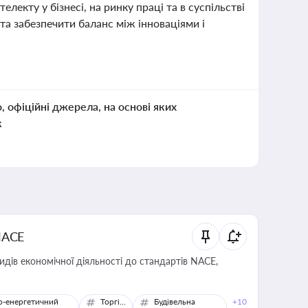
лекту у бізнесі, на ринку праці та в суспільстві
 та забезпечити баланс між інноваціями і
о, офіційні джерела, на основі яких
к
NACE
идів економічної діяльності до стандартів NACE,
о-енергетичний
Торгівля
Будівельна
+10