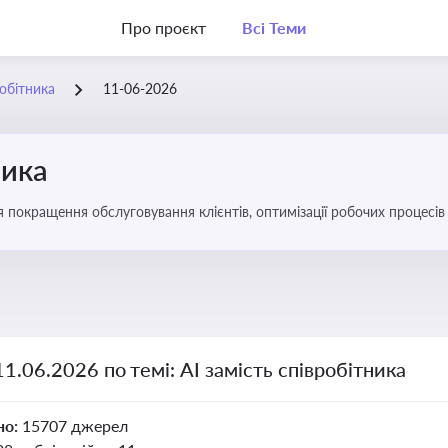
Про проєкт
Всі Теми
робітника
11-06-2026
ника
ля покращення обслуговування клієнтів, оптимізації робочих процес
11.06.2026 по темі: АІ замість співробітника
но:
15707 джерел