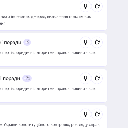
аних з іноземних джерел, визначення податкових
ння
ні поради
+5
пертів, юридичні алгоритми, правові новини - все,
ні поради
+71
пертів, юридичні алгоритми, правові новини - все,
 України конституційного контролю, розгляду справ,