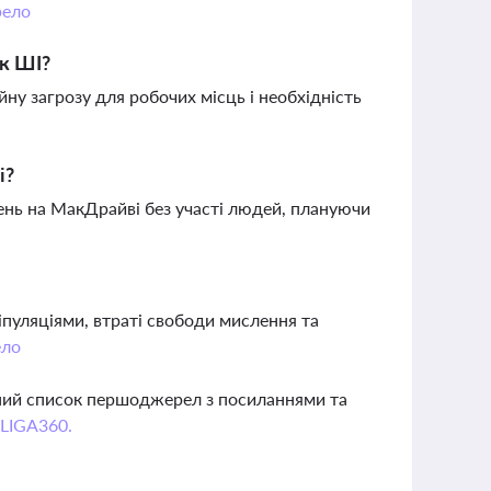
ело
ок ШІ?
ну загрозу для робочих місць і необхідність
і?
ень на МакДрайві без участі людей, плануючи
пуляціями, втраті свободи мислення та
ло
вний список першоджерел з посиланнями та
 LIGA360.