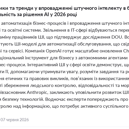
ики та тренди у впровадженні штучного інтелекту в бі
ьність за рішення АІ у 2026 році
і автоматизація бізнес-процесів і впровадження штучного і
 та освітні системи. Звільнення в IT-сфері відбуваються пер
заміну працівників ШІ, що підтверджує дослідження DOU. Во
стують ШІ-моделі для автоматизації обслуговування, що свід
 та сервісі. Компанія OpenAI готує масштабне оновлення Ch
ціональний інструмент для бізнесу з автономними агентами 
нес-процеси. Інтерактивний ШІ у сфері освіти демонструє, 
ти її, допомагаючи утримувати увагу, розуміти завдання та 
я етичних та правових викликів, пов’язаних із використання
ті збереження людського контролю, відповідальності та мор
співзасновник Anthropic, закликають уповільнити розвиток Ш
и безпеку технологій. Водночас експерти попереджають про 
тролю над інформацією, що потребує активного суспільного 
,
07 червня 2026