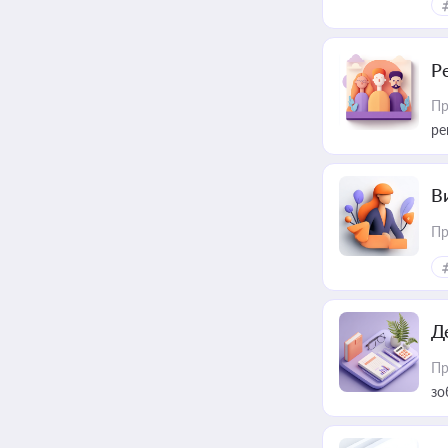
Р
Пр
ре
В
Пр
Д
Пр
зо