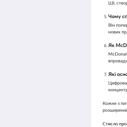
ШІ, ство
Чому сп
Він попе
нових п
Як McDo
McDonald
впровадж
Які осн
Цифрова 
концентр
Кожне з пи
розширений
Стисло про