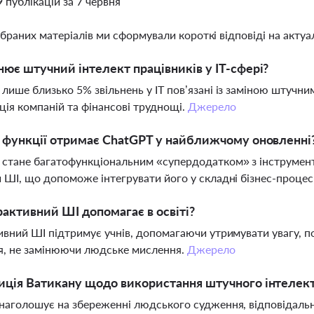
9 публікацій за 7 червня
ібраних матеріалів ми сформували короткі відповіді на актуал
нює штучний інтелект працівників у IT-сфері?
лише близько 5% звільнень у IT пов’язані із заміною штучни
ція компаній та фінансові труднощі.
Джерело
і функції отримає ChatGPT у найближчому оновленні
 стане багатофункціональним «супердодатком» з інструмен
 ШІ, що допоможе інтегрувати його у складні бізнес-проце
рактивний ШІ допомагає в освіті?
ивний ШІ підтримує учнів, допомагаючи утримувати увагу, п
я, не замінюючи людське мислення.
Джерело
иція Ватикану щодо використання штучного інтелек
наголошує на збереженні людського судження, відповідальн