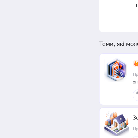
Теми, які мож
Пр
он
З
Пр