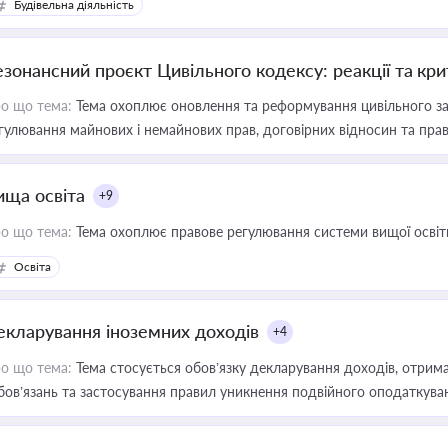
Будівельна діяльність
езонансний проєкт Цивільного кодексу: реакції та кр
о що тема:
Тема охоплює оновлення та реформування цивільного за
гулювання майнових і немайнових прав, договірних відносин та прав
ища освіта
+9
о що тема:
Тема охоплює правове регулювання системи вищої освіти, о
Освіта
екларування іноземних доходів
+4
о що тема:
Тема стосується обов’язку декларування доходів, отрим
бов’язань та застосування правил уникнення подвійного оподаткува