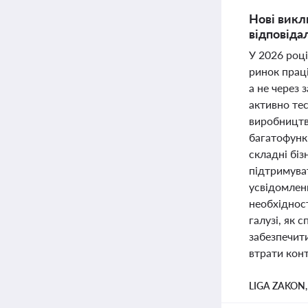
Нові викл
відповідал
У 2026 роц
ринок праці
а не через 
активно те
виробництві
багатофунк
складні біз
підтримува
усвідомленн
необхіднос
галузі, як 
забезпечит
втрати кон
LIGA ZAKON