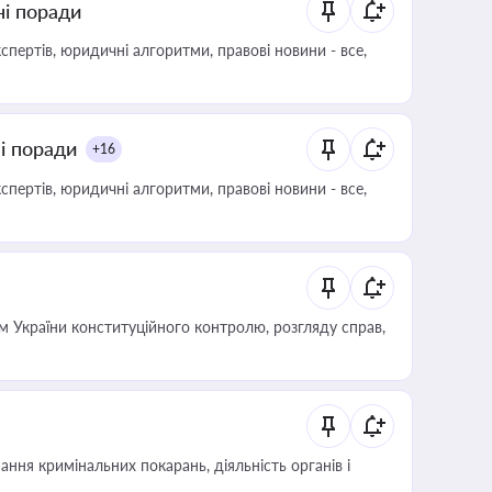
ні поради
пертів, юридичні алгоритми, правові новини - все,
ні поради
+16
пертів, юридичні алгоритми, правові новини - все,
 України конституційного контролю, розгляду справ,
ння кримінальних покарань, діяльність органів і