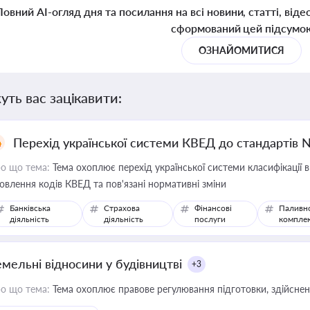
Повний AI-огляд дня та посилання на всі новини, статті, віде
сформований цей підсумо
ОЗНАЙОМИТИСЯ
уть вас зацікавити:
Перехід української системи КВЕД до стандартів 
о що тема:
Тема охоплює перехід української системи класифікації в
овлення кодів КВЕД та пов'язані нормативні зміни
Банківська
Страхова
Фінансові
Паливн
діяльність
діяльність
послуги
компле
емельні відносини у будівництві
+3
о що тема:
Тема охоплює правове регулювання підготовки, здійсненн