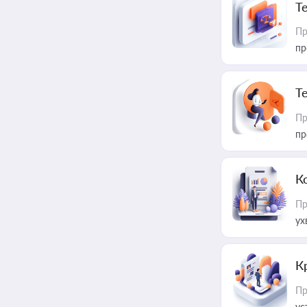
T
Пр
пр
T
Пр
пр
К
Пр
ух
К
Пр
ус