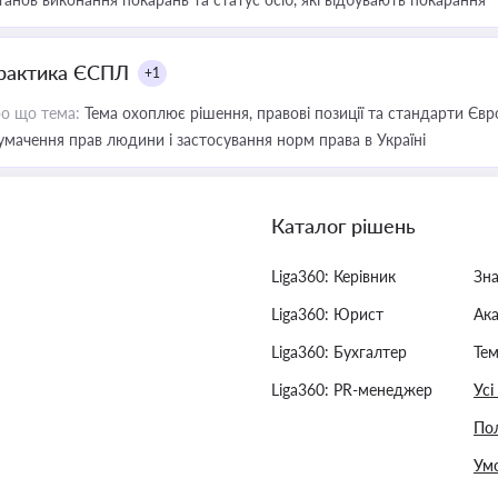
рактика ЄСПЛ
+1
о що тема:
Тема охоплює рішення, правові позиції та стандарти Євр
умачення прав людини і застосування норм права в Україні
Каталог рішень
Liga360: Керівник
Зн
Liga360: Юрист
Ак
Liga360: Бухгалтер
Тем
Liga360: PR-менеджер
Усі
Пол
Умо