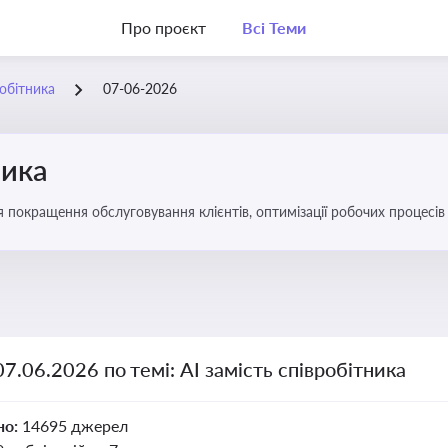
Про проєкт
Всі Теми
робітника
07-06-2026
ника
ля покращення обслуговування клієнтів, оптимізації робочих процес
07.06.2026 по темі: АІ замість співробітника
но:
14695 джерел