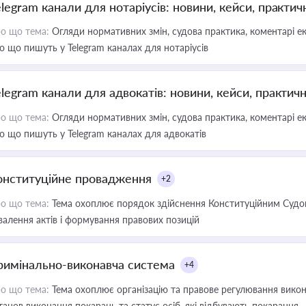
elegram канали для нотаріусів: новини, кейси, практич
о що тема:
Огляди нормативних змін, судова практика, коментарі екс
о що пишуть у Telegram каналах для нотаріусів
elegram канали для адвокатів: новини, кейси, практич
о що тема:
Огляди нормативних змін, судова практика, коментарі екс
о що пишуть у Telegram каналах для адвокатів
онституційне провадження
+2
о що тема:
Тема охоплює порядок здійснення Конституційним Судом
валення актів і формування правових позицій
римінально-виконавча система
+4
о що тема:
Тема охоплює організацію та правове регулювання викона
танов виконання покарань та статус осіб, які відбувають покарання