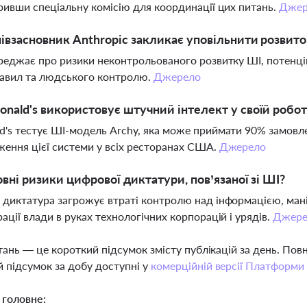
ривши спеціальну комісію для координації цих питань.
Джер
івзасновник Anthropic закликає уповільнити розвит
реджає про ризики неконтрольованого розвитку ШІ, потенцій
равил та людського контролю.
Джерело
nald's використовує штучний інтелект у своїй робот
's тестує ШІ-модель Archy, яка може приймати 90% замовл
ення цієї системи у всіх ресторанах США.
Джерело
овні ризики цифрової диктатури, пов’язаної зі ШІ?
диктатура загрожує втраті контролю над інформацією, мані
ації влади в руках технологічних корпорацій і урядів.
Джере
тань — це короткий підсумок змісту публікацій за день. По
 підсумок за добу доступні у
комерційній версії Платформи
 головне: