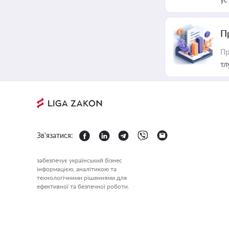
П
Пр
тл
Зв'язатися:
забезпечує український бізнес
інформацією, аналітикою та
технологічними рішеннями для
ефективної та безпечної роботи.