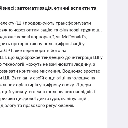
знесі: автоматизація, етичні аспекти та
нтелекту (ШІ) продовжують трансформувати
еважно через оптимізацію та фінансові труднощі,
дночас великі корпорації, як McDonald's,
чить про зростаючу роль цифровізації у
atGPT, яке перетворить його на
ШІ, що відображає тенденцію до інтеграції ШІ у
що технології можуть не замінювати людину, а
розвивати критичне мислення. Водночас зростає
м ШІ. Ватикан у своїй енцикліці наголошує на
альних орієнтирів у цифрову епоху. Лідери
І, щоб уникнути неконтрольованих наслідків і
ризики цифрової диктатури, маніпуляцій і
діалогу та правового регулювання.