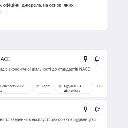
о, офіційні джерела, на основі яких
к
NACE
идів економічної діяльності до стандартів NACE,
о-енергетичний
Торгівля
Будівельна
+10
кс
діяльність
я та введення в експлуатацію об’єктів будівництва