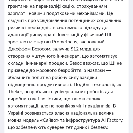
грантами на перекваліфікацію, страхуванням
зарплат і новими податковими механізмами. Це
свідчить про усвідомлення потенційних соціальних
ризиків і необхідність системного підходу до
адаптації ринку праці. Інвестиції у фізичний ШІ
зростають: стартап Prometheus, заснований
Джеффом Безосом, залучив $12 млрд для
створення «штучного інженера», що автоматизує
складні інженерні процеси. Безос вважає, що ШІ не
призведе до масового безробіття, а навпаки —
збільшить попит на робочу силу завдяки
підвищенню продуктивності. Подібні технології, як
Theker, розробляють універсальних роботів для
виробництва і логістики, що також сприяє
автоматизації, але не повній заміні працівників. В
Україні розвивається власна національна велика
мовна модель «Сяйво» та інфраструктура AI Factory,
що забезпечують суверенітет даних і безпеку.