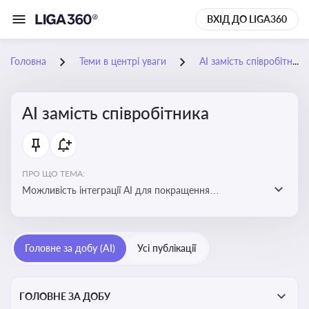
ВХІД ДО LIGA360
Головна
Теми в центрі уваги
АІ замість співробітника
АІ замість співробітника
ПРО ЩО ТЕМА:
Можливість інтеграції АІ для покращення
обслуговування клієнтів, оптимізації робочих процесів
і підвищення конкурентоспроможності на ринку
Головне за добу (AI)
Усі публікації
ГОЛОВНЕ ЗА ДОБУ