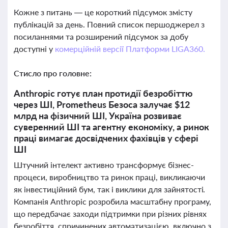
Кожне з питань — це короткий підсумок змісту
публікацій за день. Повний список першоджерел з
посиланнями та розширений підсумок за добу
доступні у
комерційній версії Платформи LIGA360.
Стисло про головне:
Anthropic готує план протидії безробіттю
через ШІ, Prometheus Безоса залучає $12
млрд на фізичний ШІ, Україна розвиває
суверенний ШІ та агентну економіку, а ринок
праці вимагає досвідчених фахівців у сфері
ШІ
Штучний інтелект активно трансформує бізнес-
процеси, виробництво та ринок праці, викликаючи
як інвестиційний бум, так і виклики для зайнятості.
Компанія Anthropic розробила масштабну програму,
що передбачає заходи підтримки при різних рівнях
безробіття, спричинених автоматизацією, включно з