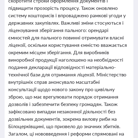
скоротити строки оформлення документів і
підвищити прозорість процесу. Також оновлено
систему кошторисів і впроваджено рамкові угоди у
державних закупівлях. Важливі зміни стосуються і
ліцензування зберігання пального: орендарі
ємностей для пального повинні отримувати власні
ліцензії, оскільки користування ємністю вважається
окремим місцем зберігання. Для виробників
виноробної продукції наголошено на необхідності
подання декларації відповідності матеріально-
технічної бази для отримання ліцензії. Міністерство
внутрішніх справ анонсувало масштабні
консультації щодо нового закону про цивільну
зброю, що має врегулювати порядок отримання
дозволів і забезпечити безпеку громадян. Також
зафіксовано випадки незаконної діяльності без
дозвільних документів, зокрема вилову риби на
Білоцерківщині, що призвело до значних збитків.
Загалом, ці нововведення і реформи спрямовані на